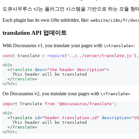
도큐사우루스 v2는 플러그인 시스템을 기반으로 하는 모듈 형
Each plugin has its own i18n subfolder, like:
website/i18n/fr/doc
translation API 업데이트
With Docusaurus v1, you translate your pages with
:
\<translate>
const
 translate 
=
require
(
'../../server/translate.js'
)
.
<
h2
>
<
translate
desc
=
"
the header description
"
>
    This header will be translated
</
translate
>
</
h2
>
;
On Docusaurus v2, you translate your pages with
\<Translate>
import
Translate
from
'@docusaurus/Translate'
;
<
h2
>
<
Translate
id
=
"
header.translation.id
"
description
=
"
th
    This header will be translated
</
Translate
>
</
h2
>
;