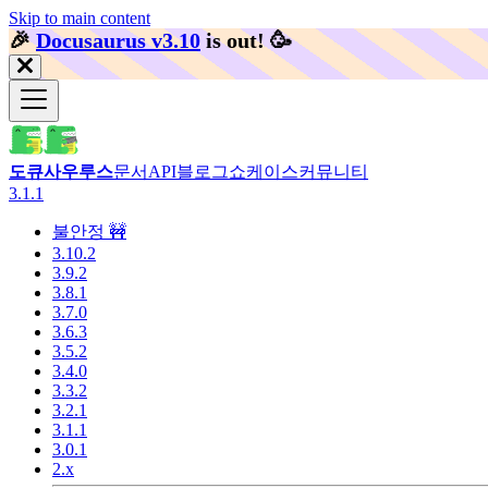
Skip to main content
🎉️
Docusaurus v3.10
is out!
🥳️
도큐사우루스
문서
API
블로그
쇼케이스
커뮤니티
3.1.1
불안정 🚧
3.10.2
3.9.2
3.8.1
3.7.0
3.6.3
3.5.2
3.4.0
3.3.2
3.2.1
3.1.1
3.0.1
2.x