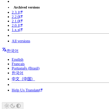
Archived versions
2.3.1
2.2.0
2.1.0
2.0.1
1.x.x
All versions
한국어
English
Français
Português (Brasil)
한국어
中文（中国）
Help Us Translate