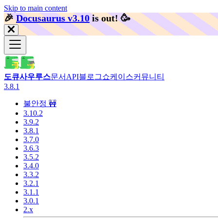
Skip to main content
🎉️
Docusaurus v3.10
is out!
🥳️
도큐사우루스
문서
API
블로그
쇼케이스
커뮤니티
3.8.1
불안정 🚧
3.10.2
3.9.2
3.8.1
3.7.0
3.6.3
3.5.2
3.4.0
3.3.2
3.2.1
3.1.1
3.0.1
2.x