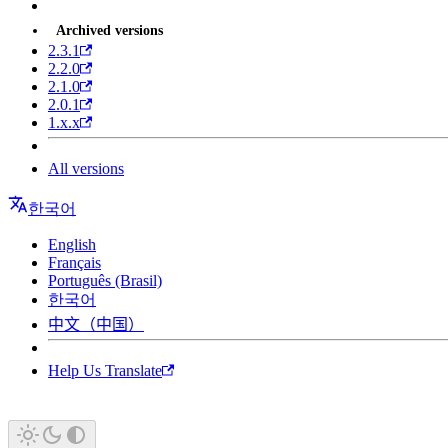
Archived versions
2.3.1
2.2.0
2.1.0
2.0.1
1.x.x
All versions
한국어
English
Français
Português (Brasil)
한국어
中文（中国）
Help Us Translate