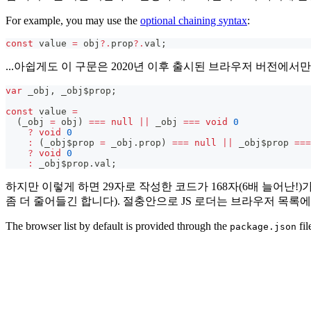
For example, you may use the
optional chaining syntax
:
const
 value 
=
 obj
?.
prop
?.
val
;
...아쉽게도 이 구문은 2020년 이후 출시된 브라우저 버전에
var
 _obj
,
 _obj$prop
;
const
 value 
=
(
_obj 
=
 obj
)
===
null
||
 _obj 
===
void
0
?
void
0
:
(
_obj$prop 
=
 _obj
.
prop
)
===
null
||
 _obj$prop 
===
?
void
0
:
 _obj$prop
.
val
;
하지만 이렇게 하면 29자로 작성한 코드가 168자(6배 늘어난
좀 더 줄어들긴 합니다). 절충안으로 JS 로더는 브라우저 목
The browser list by default is provided through the
fil
package.json