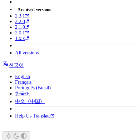
Archived versions
2.3.1
2.2.0
2.1.0
2.0.1
1.x.x
All versions
한국어
English
Français
Português (Brasil)
한국어
中文（中国）
Help Us Translate