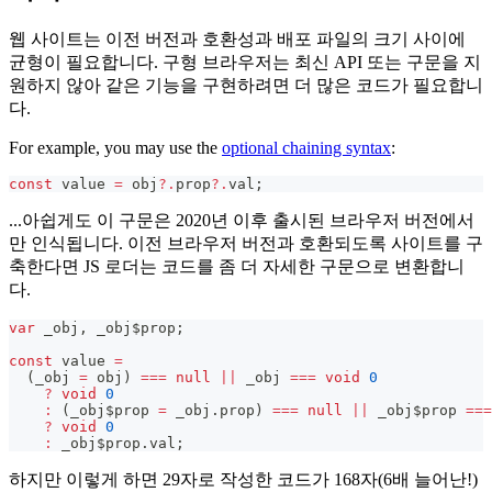
웹 사이트는 이전 버전과 호환성과 배포 파일의 크기 사이에
균형이 필요합니다. 구형 브라우저는 최신 API 또는 구문을 지
원하지 않아 같은 기능을 구현하려면 더 많은 코드가 필요합니
다.
For example, you may use the
optional chaining syntax
:
const
 value 
=
 obj
?.
prop
?.
val
;
...아쉽게도 이 구문은 2020년 이후 출시된 브라우저 버전에서
만 인식됩니다. 이전 브라우저 버전과 호환되도록 사이트를 구
축한다면 JS 로더는 코드를 좀 더 자세한 구문으로 변환합니
다.
var
 _obj
,
 _obj$prop
;
const
 value 
=
(
_obj 
=
 obj
)
===
null
||
 _obj 
===
void
0
?
void
0
:
(
_obj$prop 
=
 _obj
.
prop
)
===
null
||
 _obj$prop 
===
?
void
0
:
 _obj$prop
.
val
;
하지만 이렇게 하면 29자로 작성한 코드가 168자(6배 늘어난!)