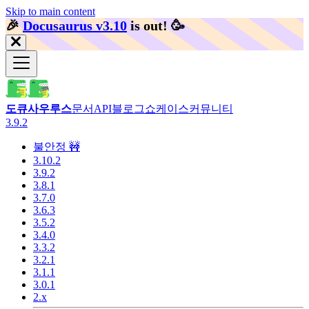
Skip to main content
🎉️
Docusaurus v3.10
is out!
🥳️
도큐사우루스
문서
API
블로그
쇼케이스
커뮤니티
3.9.2
불안정 🚧
3.10.2
3.9.2
3.8.1
3.7.0
3.6.3
3.5.2
3.4.0
3.3.2
3.2.1
3.1.1
3.0.1
2.x