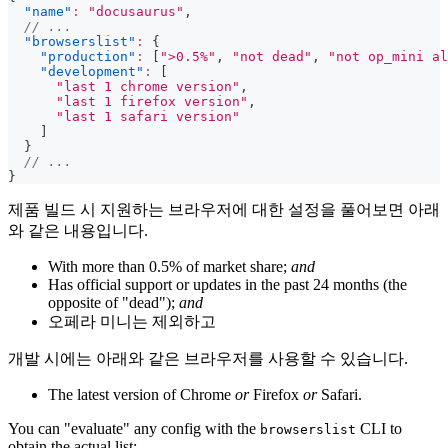
"name"
:
"docusaurus"
,
// ...
"browserslist"
:
{
"production"
:
[
">0.5%"
,
"not dead"
,
"not op_mini al
"development"
:
[
"last 1 chrome version"
,
"last 1 firefox version"
,
"last 1 safari version"
]
}
// ...
}
제품 빌드 시 지원하는 브라우저에 대한 설정을 풀어보면 아래
와 같은 내용입니다.
With more than 0.5% of market share;
and
Has official support or updates in the past 24 months (the
opposite of "dead");
and
오페라 미니는 제외하고
개발 시에는 아래와 같은 브라우저를 사용할 수 있습니다.
The latest version of Chrome
or
Firefox
or
Safari.
You can "evaluate" any config with the
CLI to
browserslist
obtain the actual list: