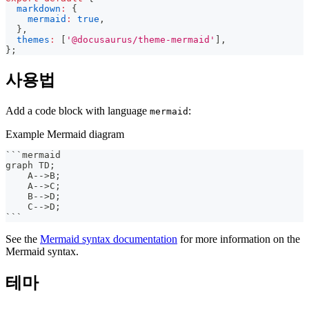
markdown
:
{
mermaid
:
true
,
}
,
themes
:
[
'@docusaurus/theme-mermaid'
]
,
}
;
사용법
Add a code block with language
:
mermaid
Example Mermaid diagram
```
mermaid
graph TD;
    A-->B;
    A-->C;
    B-->D;
    C-->D;
```
See the
Mermaid syntax documentation
for more information on the
Mermaid syntax.
테마