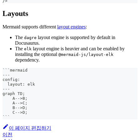
/>
Layouts
Mermaid supports different
layout engines
:
The
layout engine is supported by default in
dagre
Docusaurus.
The
layout engine is heavier and can be enabled by
elk
installing the optional
@mermaid-js/layout-elk
dependency.
```
mermaid
---
config:
  layout: elk
---
graph TD;
    A-->B;
    A-->C;
    B-->D;
    C-->D;
```
이 페이지 편집하기
이전