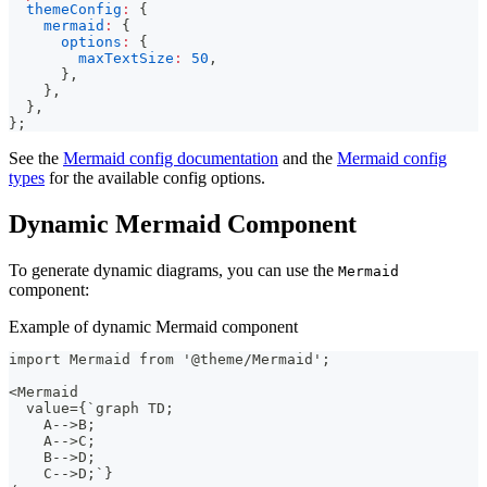
themeConfig
:
{
mermaid
:
{
options
:
{
maxTextSize
:
50
,
}
,
}
,
}
,
}
;
See the
Mermaid config documentation
and the
Mermaid config
types
for the available config options.
Dynamic Mermaid Component
To generate dynamic diagrams, you can use the
Mermaid
component:
Example of dynamic Mermaid component
import Mermaid from '@theme/Mermaid';
<Mermaid
  value={`graph TD;
    A-->B;
    A-->C;
    B-->D;
    C-->D;`}