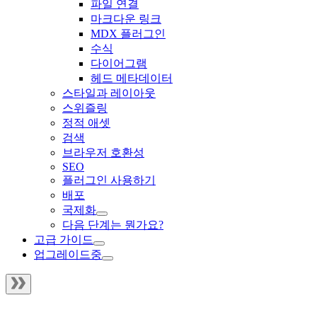
파일 연결
마크다운 링크
MDX 플러그인
수식
다이어그램
헤드 메타데이터
스타일과 레이아웃
스위즐링
정적 애셋
검색
브라우저 호환성
SEO
플러그인 사용하기
배포
국제화
다음 단계는 뭔가요?
고급 가이드
업그레이드중