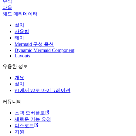
수식
다음
헤드 메타데이터
설치
사용법
테마
Mermaid 구성 옵션
Dynamic Mermaid Component
Layouts
유용한 정보
개요
설치
v1에서 v2로 마이그레이션
커뮤니티
스택 오버플로
새로운 기능 요청
디스코드
지원