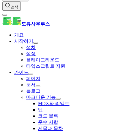
검색
도큐사우루스
개요
시작하기
설치
설정
플레이그라운드
타입스크립트 지원
가이드
페이지
문서
블로그
마크다운 기능
MDX와 리액트
탭
코드 블록
준수 사항
제목과 목차