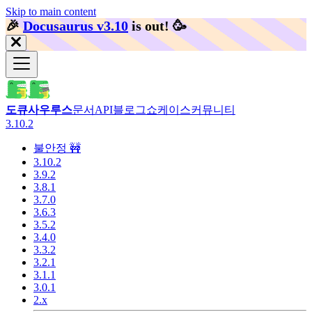
Skip to main content
🎉️
Docusaurus v3.10
is out!
🥳️
도큐사우루스
문서
API
블로그
쇼케이스
커뮤니티
3.10.2
불안정 🚧
3.10.2
3.9.2
3.8.1
3.7.0
3.6.3
3.5.2
3.4.0
3.3.2
3.2.1
3.1.1
3.0.1
2.x