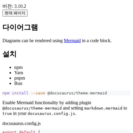
버전: 3.10.2
현재 페이지
다이어그램
Diagrams can be rendered using
Mermaid
in a code block.
설치
npm
Yarn
pnpm
Bun
npm
install
--save
 @docusaurus/theme-mermaid
Enable Mermaid functionality by adding plugin
and setting
to
@docusaurus/theme-mermaid
markdown.mermaid
in your
.
true
docusaurus.config.js
docusaurus.config.js
export
default
{