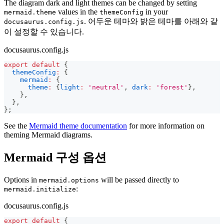
The diagram dark and light themes can be changed by setting
values in the
in your
mermaid.theme
themeConfig
. 어두운 테마와 밝은 테마를 아래와 같
docusaurus.config.js
이 설정할 수 있습니다.
docusaurus.config.js
export
default
{
themeConfig
:
{
mermaid
:
{
theme
:
{
light
:
'neutral'
,
dark
:
'forest'
}
,
}
,
}
,
}
;
See the
Mermaid theme documentation
for more information on
theming Mermaid diagrams.
Mermaid 구성 옵션
Options in
will be passed directly to
mermaid.options
:
mermaid.initialize
docusaurus.config.js
export
default
{