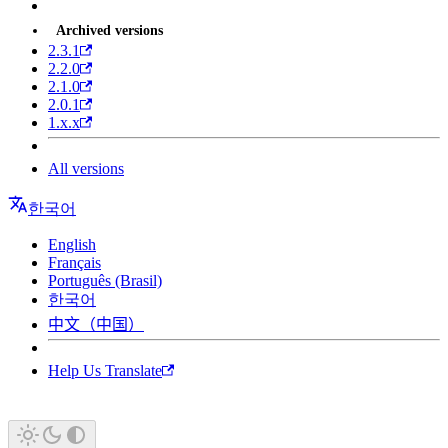
Archived versions
2.3.1
2.2.0
2.1.0
2.0.1
1.x.x
All versions
한국어
English
Français
Português (Brasil)
한국어
中文（中国）
Help Us Translate