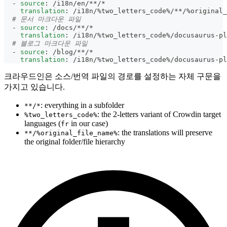
-
source
:
 /i18n/en/
**/*
translation
:
 /i18n/%two_letters_code%/
**/%original
# 문서 마크다운 파일
-
source
:
 /docs/
**/*
translation
:
 /i18n/%two_letters_code%/docusaurus
-
pl
# 블로그 마크다운 파일
-
source
:
 /blog/
**/*
translation
:
 /i18n/%two_letters_code%/docusaurus
-
pl
크라우드인은 소스/번역 파일의 경로를 설정하는 자체 구문을
가지고 있습니다.
: everything in a subfolder
**/*
: the 2-letters variant of Crowdin target
%two_letters_code%
languages (
in our case)
fr
: the translations will preserve
**/%original_file_name%
the original folder/file hierarchy