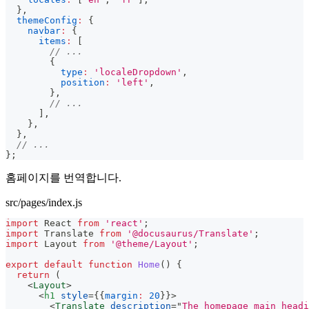
}
,
themeConfig
:
{
navbar
:
{
items
:
[
// ...
{
type
:
'localeDropdown'
,
position
:
'left'
,
}
,
// ...
]
,
}
,
}
,
// ...
}
;
홈페이지를 번역합니다.
src/pages/index.js
import
React
from
'react'
;
import
Translate
from
'@docusaurus/Translate'
;
import
Layout
from
'@theme/Layout'
;
export
default
function
Home
(
)
{
return
(
<
Layout
>
<
h1
style
=
{
{
margin
:
20
}
}
>
<
Translate
description
=
"
The homepage main headi