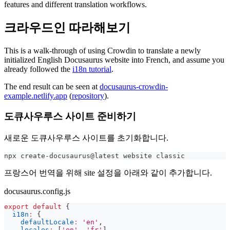
features and different translation workflows.
크라우드인 따라해보기
This is a walk-through of using Crowdin to translate a newly
initialized English Docusaurus website into French, and assume you
already followed the
i18n tutorial
.
The end result can be seen at
docusaurus-crowdin-
example.netlify.app
(
repository
).
도큐사우루스 사이트 준비하기
새로운 도큐사우루스 사이트를 초기화합니다.
npx create-docusaurus@latest website classic
프랑스어 번역을 위해 site 설정을 아래와 같이 추가합니다.
docusaurus.config.js
export
default
{
i18n
:
{
defaultLocale
:
'en'
,
locales
:
[
'en'
,
'fr'
]
,