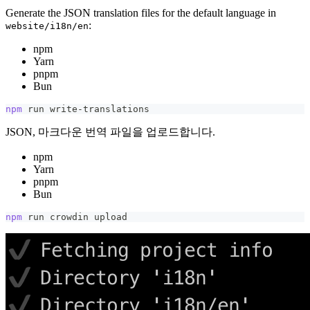
Generate the JSON translation files for the default language in
:
website/i18n/en
npm
Yarn
pnpm
Bun
npm
 run write-translations
JSON, 마크다운 번역 파일을 업로드합니다.
npm
Yarn
pnpm
Bun
npm
 run crowdin upload