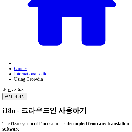
Guides
Internationalization
Using Crowdin
버전: 3.6.3
현재 페이지
i18n - 크라우드인 사용하기
The i18n system of Docusaurus is
decoupled from any translation
software
.