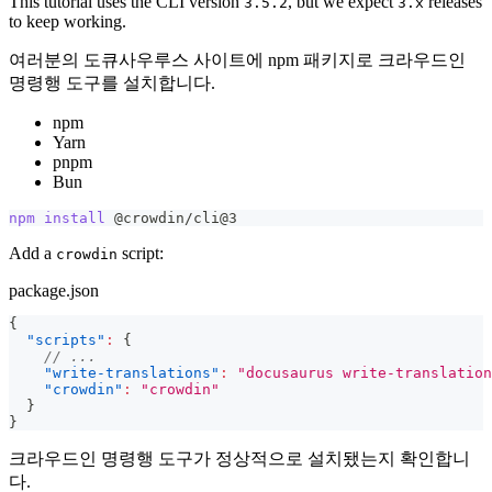
This tutorial uses the CLI version
, but we expect
releases
3.5.2
3.x
to keep working.
여러분의 도큐사우루스 사이트에 npm 패키지로 크라우드인
명령행 도구를 설치합니다.
npm
Yarn
pnpm
Bun
npm
install
 @crowdin/cli@3
Add a
script:
crowdin
package.json
{
"scripts"
:
{
// ...
"write-translations"
:
"docusaurus write-translation
"crowdin"
:
"crowdin"
}
}
크라우드인 명령행 도구가 정상적으로 설치됐는지 확인합니
다.