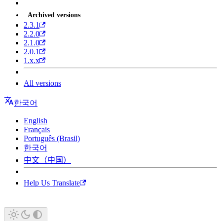
Archived versions
2.3.1
2.2.0
2.1.0
2.0.1
1.x.x
All versions
한국어
English
Français
Português (Brasil)
한국어
中文（中国）
Help Us Translate