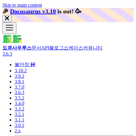
Skip to main content
🎉️
Docusaurus v3.10
is out!
🥳️
도큐사우루스
문서
API
블로그
쇼케이스
커뮤니티
3.6.3
불안정 🚧
3.10.2
3.9.2
3.8.1
3.7.0
3.6.3
3.5.2
3.4.0
3.3.2
3.2.1
3.1.1
3.0.1
2.x