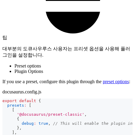
팁
대부분의 도큐사우루스 사용자는 프리셋 옵션을 사용해 플러
그인을 설정합니다.
Preset options
Plugin Options
If you use a preset, configure this plugin through the
preset options
:
docusaurus.config.js
export
default
{
presets
:
[
[
'@docusaurus/preset-classic'
,
{
debug
:
true
,
// This will enable the plugin in 
}
,
]
,