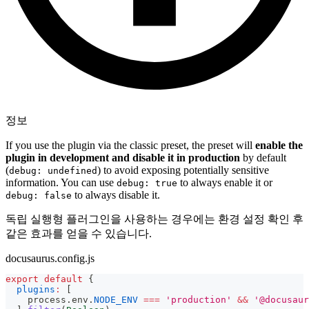
정보
If you use the plugin via the classic preset, the preset will
enable the
plugin in development and disable it in production
by default
(
) to avoid exposing potentially sensitive
debug: undefined
information. You can use
to always enable it or
debug: true
to always disable it.
debug: false
독립 실행형 플러그인을 사용하는 경우에는 환경 설정 확인 후
같은 효과를 얻을 수 있습니다.
docusaurus.config.js
export
default
{
plugins
:
[
    process
.
env
.
NODE_ENV
===
'production'
&&
'@docusaur