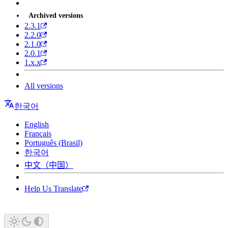
Archived versions
2.3.1
2.2.0
2.1.0
2.0.1
1.x.x
All versions
한국어
English
Français
Português (Brasil)
한국어
中文（中国）
Help Us Translate