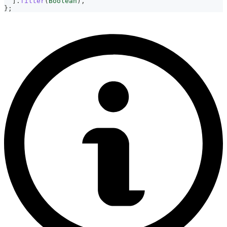
]
.
filter
(
Boolean
)
,
}
;