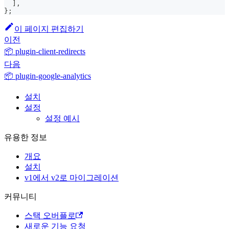
]
,
}
;
이 페이지 편집하기
이전
📦 plugin-client-redirects
다음
📦 plugin-google-analytics
설치
설정
설정 예시
유용한 정보
개요
설치
v1에서 v2로 마이그레이션
커뮤니티
스택 오버플로
새로운 기능 요청