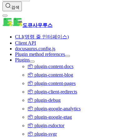
검색
도큐사우루스
CLI(명령 줄 인터페이스)
Client API
docusaurus.config.js
Plugin method references
Plugins
📦 plugin-content-docs
📦 plugin-content-blog
📦 plugin-content-pages
📦 plugin-client-redirects
📦 plugin-debug
📦 plugin-google-analytics
📦 plugin-google-gtag
📦 plugin-rsdoctor
📦 plugin-svgr