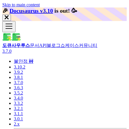
Skip to main content
🎉️
Docusaurus v3.10
is out!
🥳️
도큐사우루스
문서
API
블로그
쇼케이스
커뮤니티
3.7.0
불안정 🚧
3.10.2
3.9.2
3.8.1
3.7.0
3.6.3
3.5.2
3.4.0
3.3.2
3.2.1
3.1.1
3.0.1
2.x