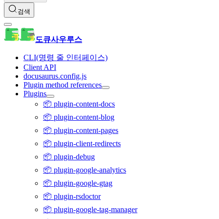
검색
도큐사우루스
CLI(명령 줄 인터페이스)
Client API
docusaurus.config.js
Plugin method references
Plugins
📦 plugin-content-docs
📦 plugin-content-blog
📦 plugin-content-pages
📦 plugin-client-redirects
📦 plugin-debug
📦 plugin-google-analytics
📦 plugin-google-gtag
📦 plugin-rsdoctor
📦 plugin-google-tag-manager