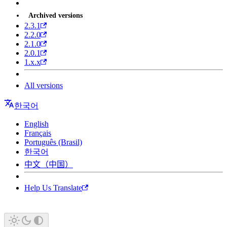
Archived versions
2.3.1
2.2.0
2.1.0
2.0.1
1.x.x
All versions
한국어
English
Français
Português (Brasil)
한국어
中文（中国）
Help Us Translate