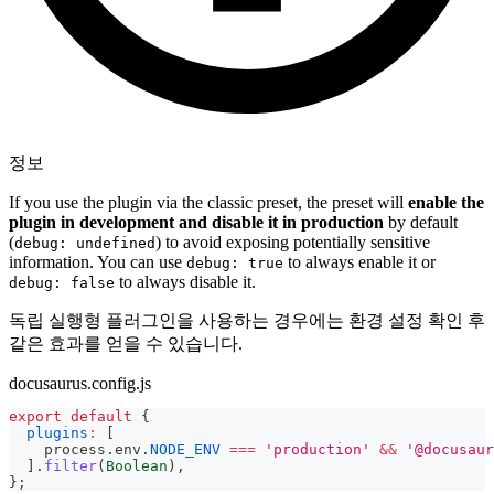
정보
If you use the plugin via the classic preset, the preset will
enable the
plugin in development and disable it in production
by default
(
) to avoid exposing potentially sensitive
debug: undefined
information. You can use
to always enable it or
debug: true
to always disable it.
debug: false
독립 실행형 플러그인을 사용하는 경우에는 환경 설정 확인 후
같은 효과를 얻을 수 있습니다.
docusaurus.config.js
export
default
{
plugins
:
[
    process
.
env
.
NODE_ENV
===
'production'
&&
'@docusaur
]
.
filter
(
Boolean
)
,
}
;