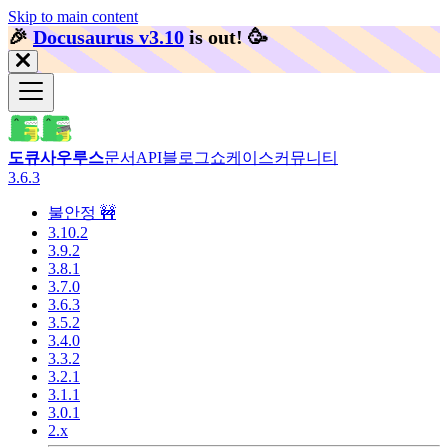
Skip to main content
🎉️
Docusaurus v3.10
is out!
🥳️
도큐사우루스
문서
API
블로그
쇼케이스
커뮤니티
3.6.3
불안정 🚧
3.10.2
3.9.2
3.8.1
3.7.0
3.6.3
3.5.2
3.4.0
3.3.2
3.2.1
3.1.1
3.0.1
2.x