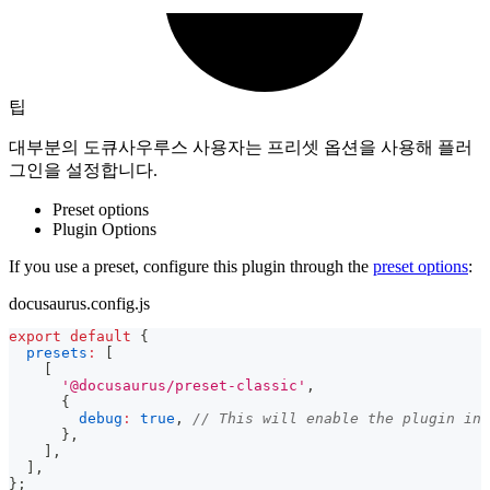
팁
대부분의 도큐사우루스 사용자는 프리셋 옵션을 사용해 플러
그인을 설정합니다.
Preset options
Plugin Options
If you use a preset, configure this plugin through the
preset options
:
docusaurus.config.js
export
default
{
presets
:
[
[
'@docusaurus/preset-classic'
,
{
debug
:
true
,
// This will enable the plugin in 
}
,
]
,
]
,
}
;