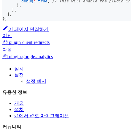
debug
:
true
,
// This will enable the plugin in 
}
,
]
,
]
,
}
;
이 페이지 편집하기
이전
📦 plugin-client-redirects
다음
📦 plugin-google-analytics
설치
설정
설정 예시
유용한 정보
개요
설치
v1에서 v2로 마이그레이션
커뮤니티