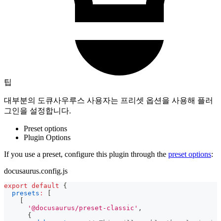
팁
대부분의 도큐사우루스 사용자는 프리셋 옵션을 사용해 플러
그인을 설정합니다.
Preset options
Plugin Options
If you use a preset, configure this plugin through the
preset options
:
docusaurus.config.js
export
default
{
presets
:
[
[
'@docusaurus/preset-classic'
,
{