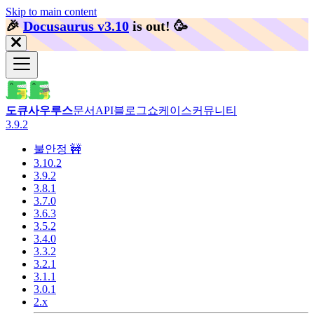
Skip to main content
🎉️
Docusaurus v3.10
is out!
🥳️
도큐사우루스
문서
API
블로그
쇼케이스
커뮤니티
3.9.2
불안정 🚧
3.10.2
3.9.2
3.8.1
3.7.0
3.6.3
3.5.2
3.4.0
3.3.2
3.2.1
3.1.1
3.0.1
2.x