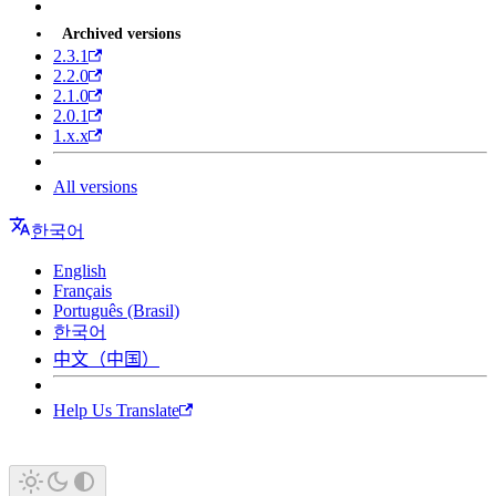
Archived versions
2.3.1
2.2.0
2.1.0
2.0.1
1.x.x
All versions
한국어
English
Français
Português (Brasil)
한국어
中文（中国）
Help Us Translate