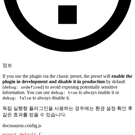
정보
If you use the plugin via the classic preset, the preset will
enable the
plugin in development and disable it in production
by default
(
) to avoid exposing potentially sensitive
debug: undefined
information. You can use
to always enable it or
debug: true
to always disable it.
debug: false
독립 실행형 플러그인을 사용하는 경우에는 환경 설정 확인 후
같은 효과를 얻을 수 있습니다.
docusaurus.config.js
export
default
{