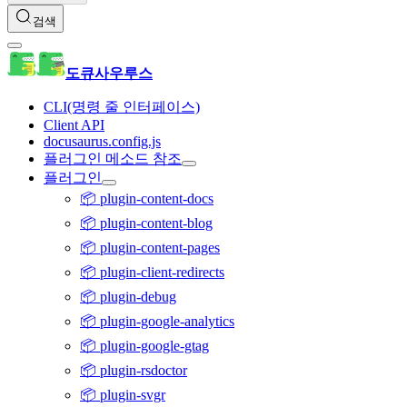
검색
도큐사우루스
CLI(명령 줄 인터페이스)
Client API
docusaurus.config.js
플러그인 메소드 참조
플러그인
📦 plugin-content-docs
📦 plugin-content-blog
📦 plugin-content-pages
📦 plugin-client-redirects
📦 plugin-debug
📦 plugin-google-analytics
📦 plugin-google-gtag
📦 plugin-rsdoctor
📦 plugin-svgr