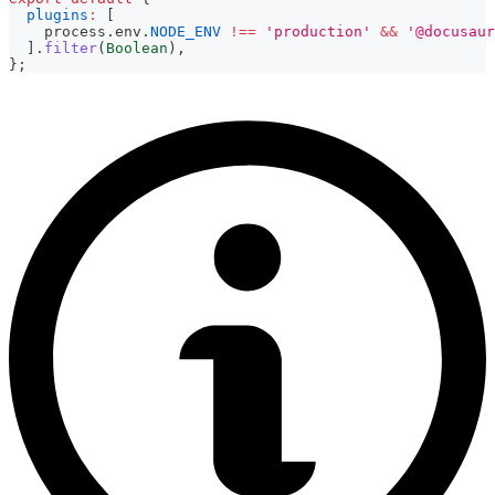
plugins
:
[
    process
.
env
.
NODE_ENV
!==
'production'
&&
'@docusaur
]
.
filter
(
Boolean
)
,
}
;