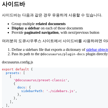
사이드바
사이드바는 다음과 같은 경우 유용하게 사용할 수 있습니다.
Group multiple
related documents
Display a sidebar
on each of those documents
Provide
paginated navigation
, with next/previous button
여러분의 도큐사우루스 사이트에서 사이드바를 사용하려면 아
Define a sidebars file that exports a dictionary of
sidebar object
Pass its path to the
plugin directly
@docusaurus/plugin-docs
docusaurus.config.js
export
default
{
presets
:
[
[
'@docusaurus/preset-classic'
,
{
docs
:
{
sidebarPath
:
'./sidebars.js'
,
}
,
}
,
]
,
]
,