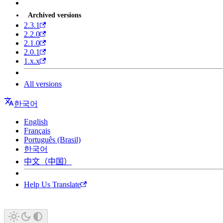
Archived versions
2.3.1
2.2.0
2.1.0
2.0.1
1.x.x
All versions
한국어
English
Français
Português (Brasil)
한국어
中文（中国）
Help Us Translate