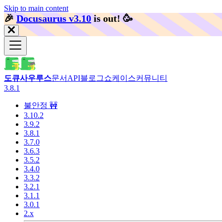
Skip to main content
🎉️
Docusaurus v3.10
is out!
🥳️
도큐사우루스
문서
API
블로그
쇼케이스
커뮤니티
3.8.1
불안정 🚧
3.10.2
3.9.2
3.8.1
3.7.0
3.6.3
3.5.2
3.4.0
3.3.2
3.2.1
3.1.1
3.0.1
2.x