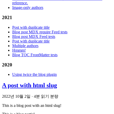
reference.
Image-only authors
2021
Post with duplicate title
Blog post MDX require Feed tests
Blog post MDX Feed tests
Post with duplicate title
Multiple authors
Hmmm!
Blog TOC FrontMatter tests
2020
Using twice the blog plugin
A post with html slug
2022년 10월 2일
·
4분 읽기 분량
This is a blog post with an html slug!