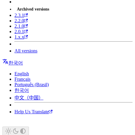
Archived versions
2.3.1
2.2.0
2.1.0
2.0.1
1.x.x
All versions
한국어
English
Français
Português (Brasil)
한국어
中文（中国）
Help Us Translate