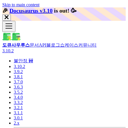
Skip to main content
🎉️
Docusaurus v3.10
is out!
🥳️
도큐사우루스
문서
API
블로그
쇼케이스
커뮤니티
3.10.2
불안정 🚧
3.10.2
3.9.2
3.8.1
3.7.0
3.6.3
3.5.2
3.4.0
3.3.2
3.2.1
3.1.1
3.0.1
2.x