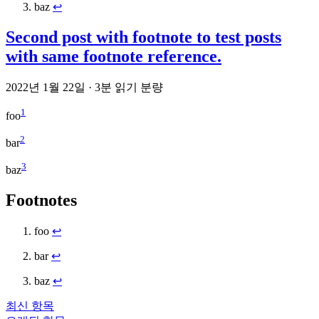
baz
↩
Second post with footnote to test posts
with same footnote reference.
2022년 1월 22일
·
3분 읽기 분량
1
foo
2
bar
3
baz
Footnotes
foo
↩
bar
↩
baz
↩
최신 항목