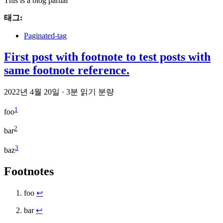
This is a blog partial
태그:
Paginated-tag
First post with footnote to test posts with
same footnote reference.
2022년 4월 20일
·
3분 읽기 분량
1
foo
2
bar
3
baz
Footnotes
foo
↩
bar
↩