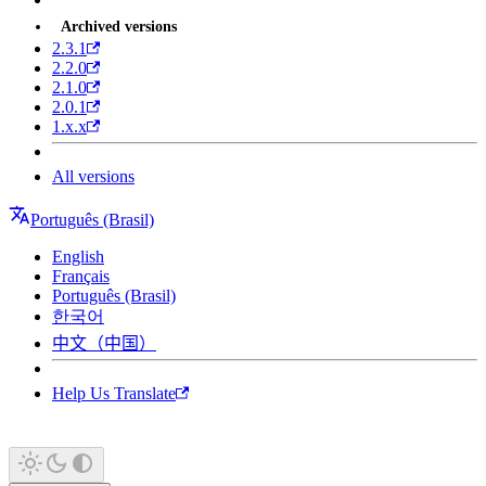
Archived versions
2.3.1
2.2.0
2.1.0
2.0.1
1.x.x
All versions
Português (Brasil)
English
Français
Português (Brasil)
한국어
中文（中国）
Help Us Translate