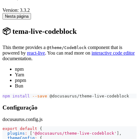
Version: 3.3.2
Nesta página
📦 tema-live-codeblock
This theme provides a
component that is
@theme/CodeBlock
powered by
react-live
. You can read more on
interactive code editor
documentation.
npm
Yarn
pnpm
Bun
npm
install
--save
 @docusaurus/theme-live-codeblock
Configuração
docusaurus.config.js
export
default
{
plugins
:
[
'@docusaurus/theme-live-codeblock'
]
,
themeConfig
:
{