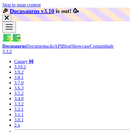
Skip to main content
🎉️
Docusaurus v3.10
is out!
🥳️
Docusaurus
Documentação
API
Blog
Showcase
Comunidade
3.3.2
Canary 🚧
3.10.2
3.9.2
3.8.1
3.7.0
3.6.3
3.5.2
3.4.0
3.3.2
3.2.1
3.1.1
3.0.1
2.x