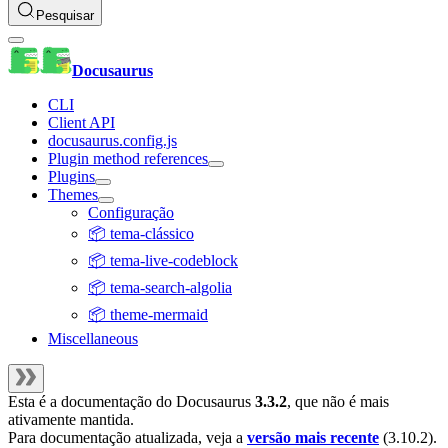
Pesquisar
Docusaurus
CLI
Client API
docusaurus.config.js
Plugin method references
Plugins
Themes
Configuração
📦 tema-clássico
📦 tema-live-codeblock
📦 tema-search-algolia
📦 theme-mermaid
Miscellaneous
Esta é a documentação do
Docusaurus
3.3.2
, que não é mais
ativamente mantida.
Para documentação atualizada, veja a
versão mais recente
(
3.10.2
).