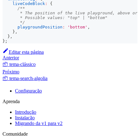
liveCodeBlock
:
{
/**
       * The position of the live playground, above or 
       * Possible values: "top" | "bottom"
       */
playgroundPosition
:
'bottom'
,
}
,
}
,
}
;
Editar esta página
Anterior
📦 tema-clássico
Próximo
📦 tema-search-algolia
Configuração
Aprenda
Introdução
Instalação
Migrando da v1 para v2
Comunidade