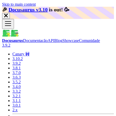
Skip to main content
🎉️
Docusaurus v3.10
is out!
🥳️
Docusaurus
Documentação
API
Blog
Showcase
Comunidade
3.9.2
Canary 🚧
3.10.2
3.9.2
3.8.1
3.7.0
3.6.3
3.5.2
3.4.0
3.3.2
3.2.1
3.1.1
3.0.1
2.x