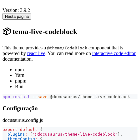
Version: 3.9.2
Nesta página
📦 tema-live-codeblock
This theme provides a
component that is
@theme/CodeBlock
powered by
react-live
. You can read more on
interactive code editor
documentation.
npm
Yarn
pnpm
Bun
npm
install
--save
 @docusaurus/theme-live-codeblock
Configuração
docusaurus.config.js
export
default
{
plugins
:
[
'@docusaurus/theme-live-codeblock'
]
,
themeConfig
:
{