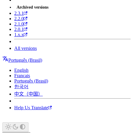
Archived versions
2.3.1
2.2.0
2.1.0
2.0.1
1.x.x
All versions
Português (Brasil)
English
Français
Português (Brasil)
한국어
中文（中国）
Help Us Translate