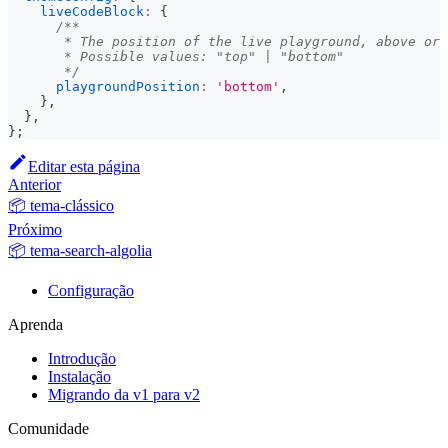
liveCodeBlock
:
{
/**
       * The position of the live playground, above or 
       * Possible values: "top" | "bottom"
       */
playgroundPosition
:
'bottom'
,
}
,
}
,
}
;
Editar esta página
Anterior
📦 tema-clássico
Próximo
📦 tema-search-algolia
Configuração
Aprenda
Introdução
Instalação
Migrando da v1 para v2
Comunidade