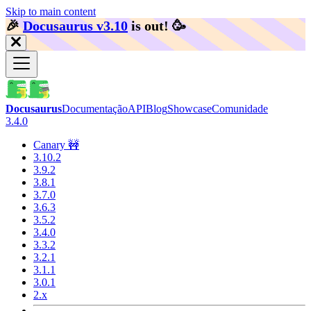
Skip to main content
🎉️
Docusaurus v3.10
is out!
🥳️
Docusaurus
Documentação
API
Blog
Showcase
Comunidade
3.4.0
Canary 🚧
3.10.2
3.9.2
3.8.1
3.7.0
3.6.3
3.5.2
3.4.0
3.3.2
3.2.1
3.1.1
3.0.1
2.x