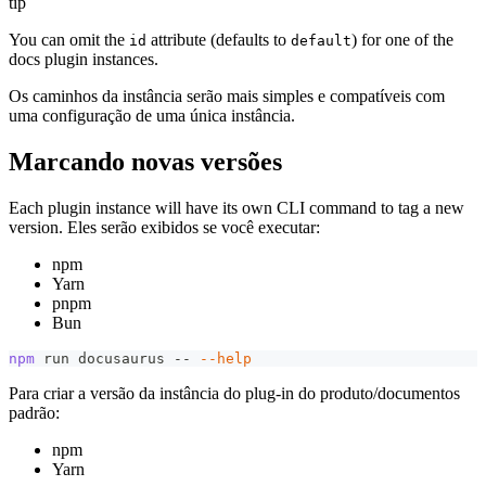
tip
You can omit the
attribute (defaults to
) for one of the
id
default
docs plugin instances.
Os caminhos da instância serão mais simples e compatíveis com
uma configuração de uma única instância.
Marcando novas versões
Each plugin instance will have its own CLI command to tag a new
version. Eles serão exibidos se você executar:
npm
Yarn
pnpm
Bun
npm
 run docusaurus -- 
--help
Para criar a versão da instância do plug-in do produto/documentos
padrão:
npm
Yarn