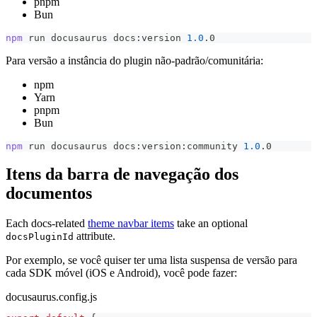
pnpm
Bun
npm
 run docusaurus docs:version 
1.0
.0
Para versão a instância do plugin não-padrão/comunitária:
npm
Yarn
pnpm
Bun
npm
 run docusaurus docs:version:community 
1.0
.0
Itens da barra de navegação dos
documentos
Each docs-related
theme navbar items
take an optional
attribute.
docsPluginId
Por exemplo, se você quiser ter uma lista suspensa de versão para
cada SDK móvel (iOS e Android), você pode fazer:
docusaurus.config.js