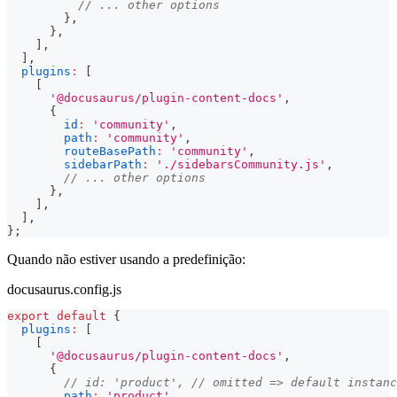
// ... other options
}
,
}
,
]
,
]
,
plugins
:
[
[
'@docusaurus/plugin-content-docs'
,
{
id
:
'community'
,
path
:
'community'
,
routeBasePath
:
'community'
,
sidebarPath
:
'./sidebarsCommunity.js'
,
// ... other options
}
,
]
,
]
,
}
;
Quando não estiver usando a predefinição:
docusaurus.config.js
export
default
{
plugins
:
[
[
'@docusaurus/plugin-content-docs'
,
{
// id: 'product', // omitted => default instanc
path
:
'product'
,