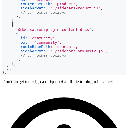
routeBasePath
:
'product'
,
sidebarPath
:
'./sidebarsProduct.js'
,
// ... other options
}
,
]
,
[
'@docusaurus/plugin-content-docs'
,
{
id
:
'community'
,
path
:
'community'
,
routeBasePath
:
'community'
,
sidebarPath
:
'./sidebarsCommunity.js'
,
// ... other options
}
,
]
,
]
,
}
;
Don't forget to assign a unique
attribute to plugin instances.
id