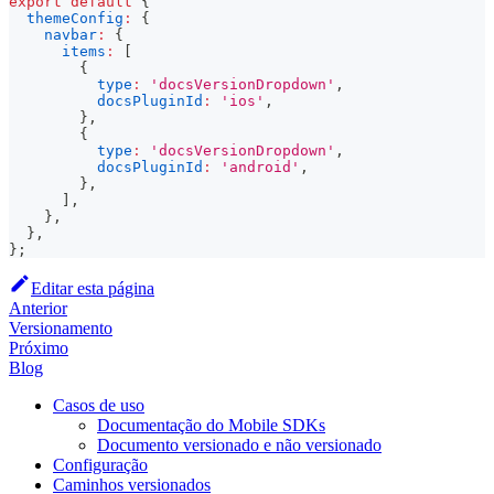
export
default
{
themeConfig
:
{
navbar
:
{
items
:
[
{
type
:
'docsVersionDropdown'
,
docsPluginId
:
'ios'
,
}
,
{
type
:
'docsVersionDropdown'
,
docsPluginId
:
'android'
,
}
,
]
,
}
,
}
,
}
;
Editar esta página
Anterior
Versionamento
Próximo
Blog
Casos de uso
Documentação do Mobile SDKs
Documento versionado e não versionado
Configuração
Caminhos versionados