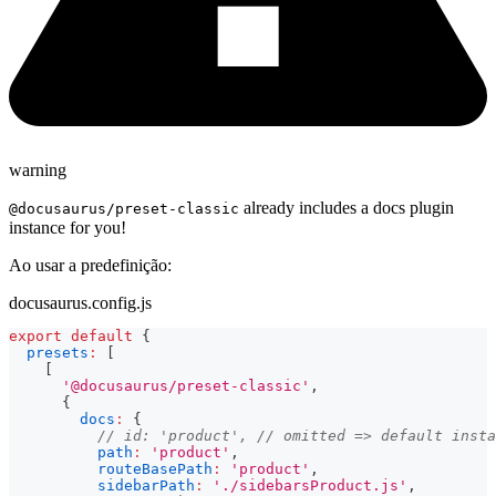
warning
already includes a docs plugin
@docusaurus/preset-classic
instance for you!
Ao usar a predefinição:
docusaurus.config.js
export
default
{
presets
:
[
[
'@docusaurus/preset-classic'
,
{
docs
:
{
// id: 'product', // omitted => default insta
path
:
'product'
,
routeBasePath
:
'product'
,
sidebarPath
:
'./sidebarsProduct.js'
,