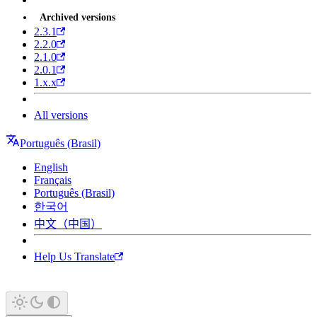
Archived versions
2.3.1
2.2.0
2.1.0
2.0.1
1.x.x
All versions
Português (Brasil)
English
Français
Português (Brasil)
한국어
中文（中国）
Help Us Translate