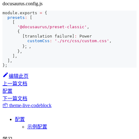
docusaurus.config.js
module
.
exports
=
{
presets
:
[
[
'@docusaurus/preset-classic'
,
{
[
translation failure
]
:
Power
customCss
:
'./src/css/custom.css'
,
}
；
,
}
,
]
,
]
,
}
;
编辑此页
上一篇文档
配置
下一篇文档
📦 theme-live-codeblock
配置
示例配置