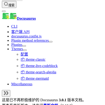
搜索
Docusaurus
CLI
客户端 API
docusaurus.config.js
Plugin method references
Plugins
Themes
配置
📦 theme-classic
📦 theme-live-codeblock
📦 theme-search-algolia
📦 theme-mermaid
Miscellaneous
这是已不再积极维护的
Docusaurus
3.0.1
版本文档。