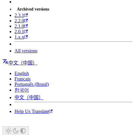
Archived versions
2.3.1
2.2.0
2.1.0
2.0.1
1.x.x
All versions
中文（中国）
English
Français
Português (Brasil)
한국어
中文（中国）
Help Us Translate