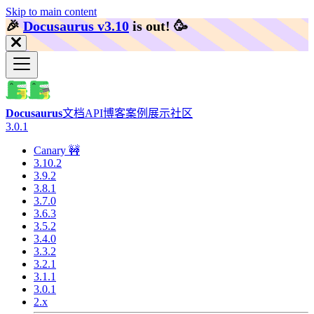
Skip to main content
🎉️
Docusaurus v3.10
is out!
🥳️
Docusaurus
文档
API
博客
案例展示
社区
3.0.1
Canary 🚧
3.10.2
3.9.2
3.8.1
3.7.0
3.6.3
3.5.2
3.4.0
3.3.2
3.2.1
3.1.1
3.0.1
2.x