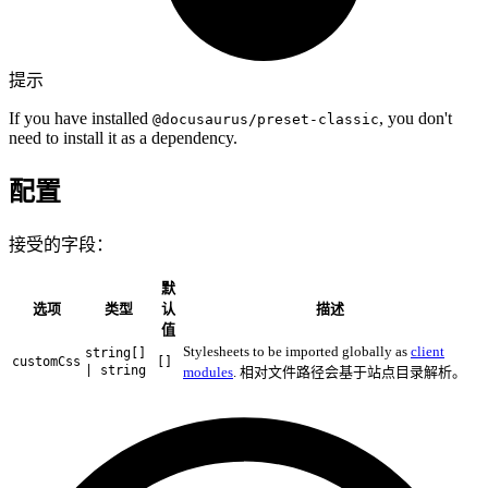
提示
If you have installed
, you don't
@docusaurus/preset-classic
need to install it as a dependency.
配置
接受的字段：
默
选项
类型
认
描述
值
Stylesheets to be imported globally as
client
string[]
customCss
[]
| string
modules
. 相对文件路径会基于站点目录解析。