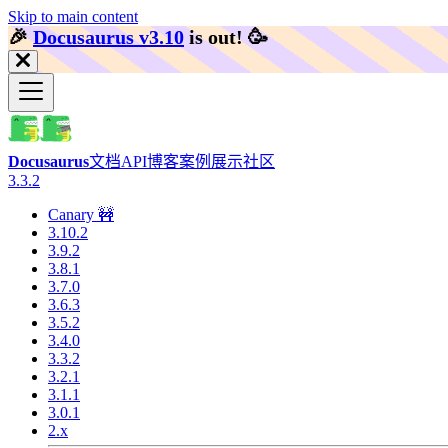
Skip to main content
🎉️
Docusaurus v3.10
is out!
🥳️
Docusaurus
文档
API
博客
案例展示
社区
3.3.2
Canary 🚧
3.10.2
3.9.2
3.8.1
3.7.0
3.6.3
3.5.2
3.4.0
3.3.2
3.2.1
3.1.1
3.0.1
2.x