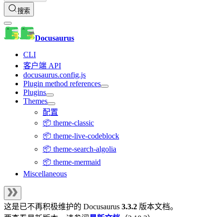
搜索
Docusaurus
CLI
客户端 API
docusaurus.config.js
Plugin method references
Plugins
Themes
配置
📦 theme-classic
📦 theme-live-codeblock
📦 theme-search-algolia
📦 theme-mermaid
Miscellaneous
这是已不再积极维护的
Docusaurus
3.3.2
版本文档。