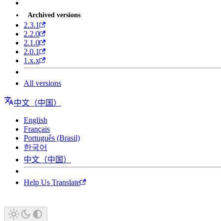
Archived versions
2.3.1
2.2.0
2.1.0
2.0.1
1.x.x
All versions
中文（中国）
English
Français
Português (Brasil)
한국어
中文（中国）
Help Us Translate