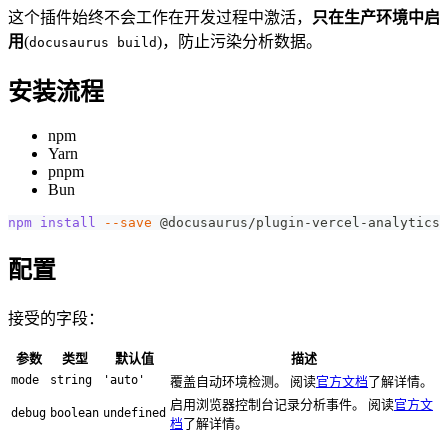
这个插件始终不会工作在开发过程中激活，
只在生产环境中启
用
(
)，防止污染分析数据。
docusaurus build
安装流程
npm
Yarn
pnpm
Bun
npm
install
--save
 @docusaurus/plugin-vercel-analytics
配置
接受的字段：
参数
类型
默认值
描述
mode
string
'auto'
覆盖自动环境检测。 阅读
官方文档
了解详情。
启用浏览器控制台记录分析事件。 阅读
官方文
debug
boolean
undefined
档
了解详情。