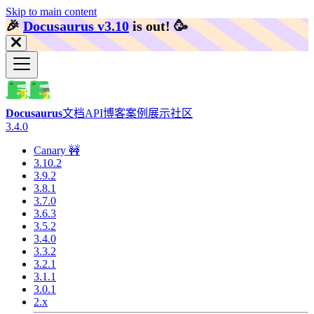
Skip to main content
🎉️
Docusaurus v3.10
is out!
🥳️
Docusaurus
文档
API
博客
案例展示
社区
3.4.0
Canary 🚧
3.10.2
3.9.2
3.8.1
3.7.0
3.6.3
3.5.2
3.4.0
3.3.2
3.2.1
3.1.1
3.0.1
2.x