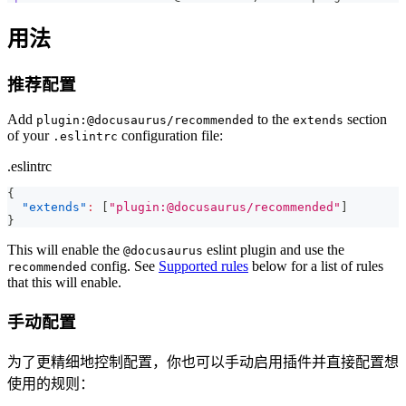
用法
推荐配置
Add
to the
section
plugin:@docusaurus/recommended
extends
of your
configuration file:
.eslintrc
.eslintrc
{
"extends"
:
[
"plugin:@docusaurus/recommended"
]
}
This will enable the
eslint plugin and use the
@docusaurus
config. See
Supported rules
below for a list of rules
recommended
that this will enable.
手动配置
为了更精细地控制配置，你也可以手动启用插件并直接配置想
使用的规则：