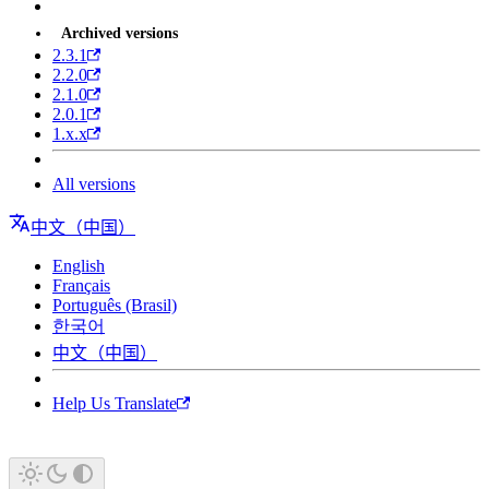
Archived versions
2.3.1
2.2.0
2.1.0
2.0.1
1.x.x
All versions
中文（中国）
English
Français
Português (Brasil)
한국어
中文（中国）
Help Us Translate