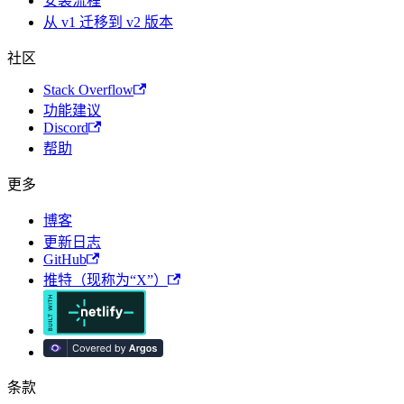
安装流程
从 v1 迁移到 v2 版本
社区
Stack Overflow
功能建议
Discord
帮助
更多
博客
更新日志
GitHub
推特（现称为“X”）
条款