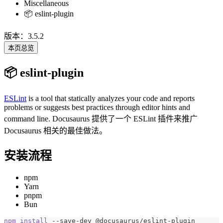
Miscellaneous
📦 eslint-plugin
版本：3.5.2
本页总览
📦 eslint-plugin
ESLint
is a tool that statically analyzes your code and reports
problems or suggests best practices through editor hints and
command line. Docusaurus 提供了一个 ESLint 插件来推广
Docusaurus 相关的最佳做法。
安装流程
npm
Yarn
pnpm
Bun
npm
install
 --save-dev @docusaurus/eslint-plugin