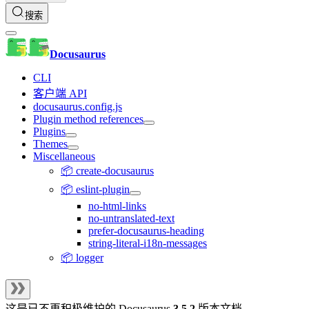
搜索
Docusaurus
CLI
客户端 API
docusaurus.config.js
Plugin method references
Plugins
Themes
Miscellaneous
📦 create-docusaurus
📦 eslint-plugin
no-html-links
no-untranslated-text
prefer-docusaurus-heading
string-literal-i18n-messages
📦 logger
这是已不再积极维护的
Docusaurus
3.5.2
版本文档。