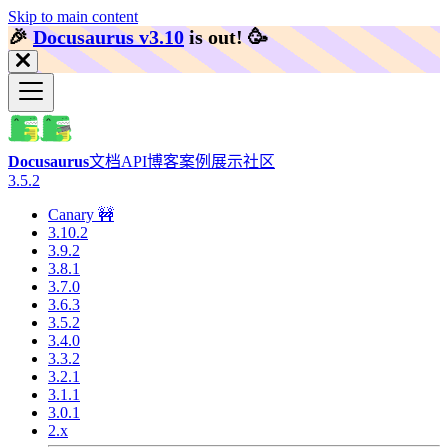
Skip to main content
🎉️
Docusaurus v3.10
is out!
🥳️
Docusaurus
文档
API
博客
案例展示
社区
3.5.2
Canary 🚧
3.10.2
3.9.2
3.8.1
3.7.0
3.6.3
3.5.2
3.4.0
3.3.2
3.2.1
3.1.1
3.0.1
2.x