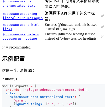
确保 JSX 中的所有文本标签都被
@docusaurus/no-
untranslated-text
翻译 API 包裹。
确保翻译 API 只用于纯文本标
@docusaurus/string-
✅
literal-i18n-messages
签。
Ensures @docusaurus/Link is used
@docusaurus/no-html-
✅
instead of
tags
links
\<a>
Ensures @theme/Heading is used
@docusaurus/prefer-
✅
instead of
tags for headings
docusaurus-heading
\<hn>
✅ = recommended
示例配置
这是一个示例配置：
.eslintrc.js
module
.
exports
=
{
extends
:
[
'plugin:@docusaurus/recommended'
]
,
rules
:
{
'@docusaurus/no-untranslated-text'
:
[
'warn'
,
{
ignoredStrings
:
[
'·'
,
'—'
,
'×'
]
}
,