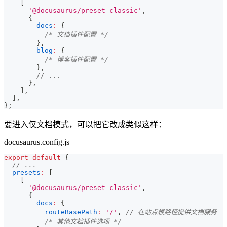
[
'@docusaurus/preset-classic'
,
{
docs
:
{
/* 文档插件配置 */
}
,
blog
:
{
/* 博客插件配置 */
}
,
// ...
}
,
]
,
]
,
}
;
要进入仅文档模式，可以把它改成类似这样：
docusaurus.config.js
export
default
{
// ...
presets
:
[
[
'@docusaurus/preset-classic'
,
{
docs
:
{
routeBasePath
:
'/'
,
// 在站点根路径提供文档服务
/* 其他文档插件选项 */