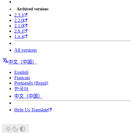
Archived versions
2.3.1
2.2.0
2.1.0
2.0.1
1.x.x
All versions
中文（中国）
English
Français
Português (Brasil)
한국어
中文（中国）
Help Us Translate