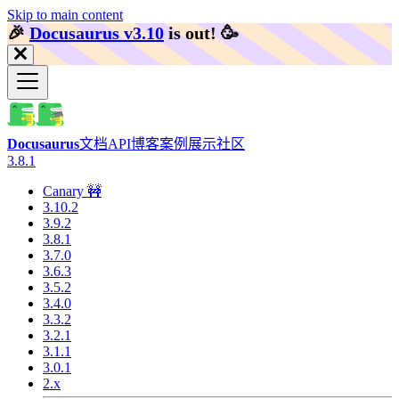
Skip to main content
🎉️
Docusaurus v3.10
is out!
🥳️
Docusaurus
文档
API
博客
案例展示
社区
3.8.1
Canary 🚧
3.10.2
3.9.2
3.8.1
3.7.0
3.6.3
3.5.2
3.4.0
3.3.2
3.2.1
3.1.1
3.0.1
2.x