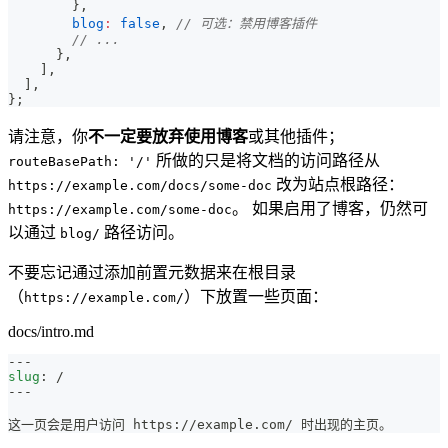
}
,
blog
:
false
,
// 可选：禁用博客插件
// ...
}
,
]
,
]
,
}
;
请注意，你
不一定要放弃使用博客
或其他插件；
所做的只是将文档的访问路径从
routeBasePath: '/'
改为站点根路径：
https://example.com/docs/some-doc
。 如果启用了博客，仍然可
https://example.com/some-doc
以通过
路径访问。
blog/
不要忘记通过添加前置元数据来在根目录
（
）下放置一些页面：
https://example.com/
docs/intro.md
---
slug
:
 /
---
这一页会是用户访问 https://example.com/ 时出现的主页。