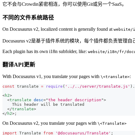
它不会与Crowdin紧密相连，你可以使用Git或另一个SaaS。
不同的文件系统路径
On Docusaurus v2, localized content is generally found at
website/
Docusaurus v2是基于插件系统的模块，每个插件都负责管理
Each plugin has its own i18n subfolder, like:
website/i18n/fr/doc
翻译API更新
With Docusaurus v1, you translate your pages with
:
\<translate>
const
 translate 
=
require
(
'../../server/translate.js'
)
.
<
h2
>
<
translate
desc
=
"
the header description
"
>
    This header will be translated
</
translate
>
</
h2
>
;
On Docusaurus v2, you translate your pages with
\<Translate>
import
Translate
from
'@docusaurus/Translate'
;