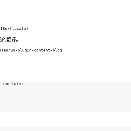
.
i18n/[locale]
自己的翻译。
usaurus-plugin-content-blog
translate
;