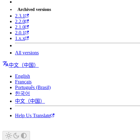
Archived versions
2.3.1
2.2.0
2.1.0
2.0.1
1.x.x
All versions
中文（中国）
English
Français
Português (Brasil)
한국어
中文（中国）
Help Us Translate