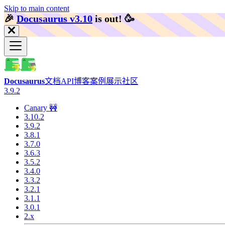
Skip to main content
🎉️
Docusaurus v3.10
is out!
🥳️
Docusaurus
文档
API
博客
案例展示
社区
3.9.2
Canary 🚧
3.10.2
3.9.2
3.8.1
3.7.0
3.6.3
3.5.2
3.4.0
3.3.2
3.2.1
3.1.1
3.0.1
2.x