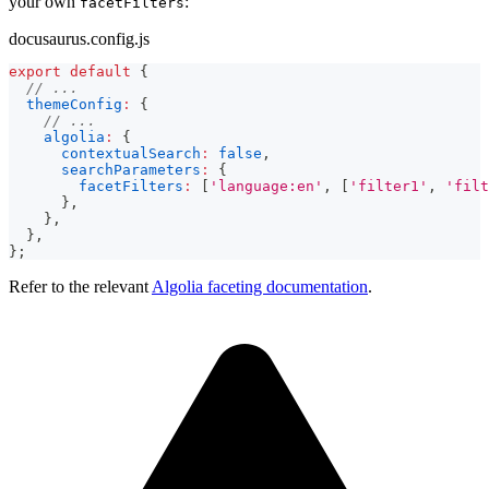
your own
:
facetFilters
docusaurus.config.js
export
default
{
// ...
themeConfig
:
{
// ...
algolia
:
{
contextualSearch
:
false
,
searchParameters
:
{
facetFilters
:
[
'language:en'
,
[
'filter1'
,
'filt
}
,
}
,
}
,
}
;
Refer to the relevant
Algolia faceting documentation
.