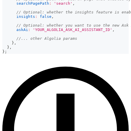
searchPagePath
:
'search'
,
// Optional: whether the insights feature is enab
insights
:
false
,
// Optional: whether you want to use the new Ask 
askAi
:
'YOUR_ALGOLIA_ASK_AI_ASSISTANT_ID'
,
//... other Algolia params
}
,
}
,
}
;