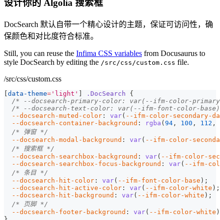
设计你的 Algolia 搜索框
DocSearch 默认自带一个精心设计的主题，保证可访问性，确
保颜色和对比度符合标准。
Still, you can reuse the
Infima CSS variables
from Docusaurus to
style DocSearch by editing the
file.
/src/css/custom.css
/src/css/custom.css
[
data-theme
=
'light'
]
.DocSearch
{
/* --docsearch-primary-color: var(--ifm-color-primary
/* --docsearch-text-color: var(--ifm-font-color-base)
--docsearch-muted-color
:
var
(
--ifm-color-secondary-da
--docsearch-container-background
:
rgba
(
94
,
100
,
112
,
/* 弹窗 */
--docsearch-modal-background
:
var
(
--ifm-color-seconda
/* 搜索框 */
--docsearch-searchbox-background
:
var
(
--ifm-color-sec
--docsearch-searchbox-focus-background
:
var
(
--ifm-col
/* 条目 */
--docsearch-hit-color
:
var
(
--ifm-font-color-base
)
;
--docsearch-hit-active-color
:
var
(
--ifm-color-white
)
;
--docsearch-hit-background
:
var
(
--ifm-color-white
)
;
/* 页脚 */
--docsearch-footer-background
:
var
(
--ifm-color-white
)
}