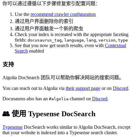
你可以通过遵循以下步骤修复索引配置问题：
Use the
recommend crawler configuration
通过用户界面删除你的索引
通过用户界面触发一个新的爬虫
Check your index is recreated with the appropriate faceting
fields:
,
,
,
,
docusaurus_tag
language
lang
version
type
See that you now get search results, even with
Contextual
Search
enabled
支持
Algolia DocSearch 团队可以帮助你解决网站的搜索问题。
You can reach out to Algolia via
their support page
or on
Discord
.
Docusaurus also has an
channel on
Discord
.
#algolia
👥 使用 Typesense DocSearch
Typesense
DocSearch works similar to Algolia DocSearch, except
that your website is indexed into a Typesense search cluster.