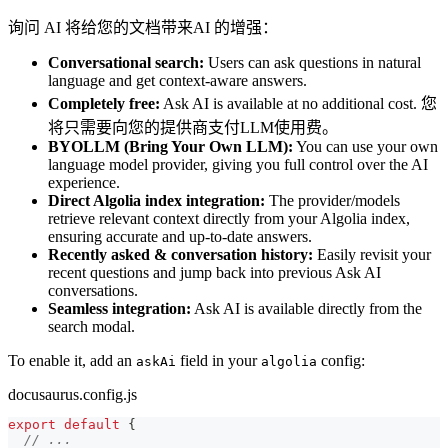
询问 AI 将给您的文档带来AI 的增强：
Conversational search:
Users can ask questions in natural
language and get context-aware answers.
Completely free:
Ask AI is available at no additional cost. 您
将只需要向您的提供商支付LLM使用费。
BYOLLM (Bring Your Own LLM):
You can use your own
language model provider, giving you full control over the AI
experience.
Direct Algolia index integration:
The provider/models
retrieve relevant context directly from your Algolia index,
ensuring accurate and up-to-date answers.
Recently asked & conversation history:
Easily revisit your
recent questions and jump back into previous Ask AI
conversations.
Seamless integration:
Ask AI is available directly from the
search modal.
To enable it, add an
field in your
config:
askAi
algolia
docusaurus.config.js
export
default
{
// ...