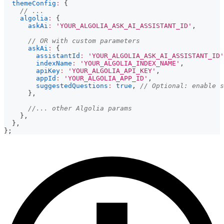
themeConfig
:
{
// ...
algolia
:
{
askAi
:
'YOUR_ALGOLIA_ASK_AI_ASSISTANT_ID'
,
// OR with custom parameters
askAi
:
{
assistantId
:
'YOUR_ALGOLIA_ASK_AI_ASSISTANT_ID'
indexName
:
'YOUR_ALGOLIA_INDEX_NAME'
,
apiKey
:
'YOUR_ALGOLIA_API_KEY'
,
appId
:
'YOUR_ALGOLIA_APP_ID'
,
suggestedQuestions
:
true
,
// Optional: enable s
}
,
//... other Algolia params
}
,
}
,
}
;