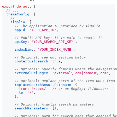
export
default
{
// ...
themeConfig
:
{
// ...
algolia
:
{
// The application ID provided by Algolia
appId
:
'YOUR_APP_ID'
,
// Public API key: it is safe to commit it
apiKey
:
'YOUR_SEARCH_API_KEY'
,
indexName
:
'YOUR_INDEX_NAME'
,
// Optional: see doc section below
contextualSearch
:
true
,
// Optional: Specify domains where the navigation
externalUrlRegex
:
'external\.com|domain\.com'
,
// Optional: Replace parts of the item URLs from 
replaceSearchResultPathname
:
{
from
:
'/docs/'
,
// or as RegExp: /\/docs\//
to
:
'/'
,
}
,
// Optional: Algolia search parameters
searchParameters
:
{
}
,
// Optional: path for search page that enabled by