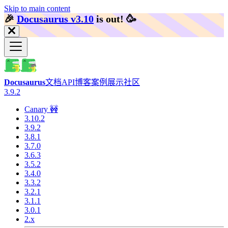
Skip to main content
🎉️
Docusaurus v3.10
is out!
🥳️
Docusaurus
文档
API
博客
案例展示
社区
3.9.2
Canary 🚧
3.10.2
3.9.2
3.8.1
3.7.0
3.6.3
3.5.2
3.4.0
3.3.2
3.2.1
3.1.1
3.0.1
2.x