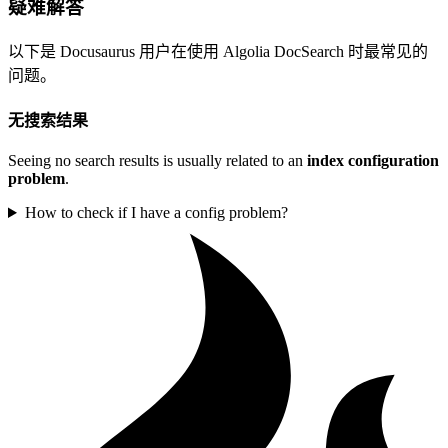
疑难解答
以下是 Docusaurus 用户在使用 Algolia DocSearch 时最常见的
问题。
无搜索结果
Seeing no search results is usually related to an
index configuration
problem
.
How to check if I have a config problem?