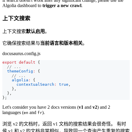
If search doesn't work after any significant change, please use the
Algolia dashboard to
trigger a new crawl
.
上下文搜索
上下文搜索
默认启用
。
它确保搜索结果与
当前语言和版本相关
。
docusaurus.config.js
export
default
{
// ...
themeConfig
:
{
// ...
algolia
:
{
contextualSearch
:
true
,
}
,
}
,
}
;
Let's consider you have 2 docs versions (
v1
and
v2
) and 2
languages (
and
).
en
fr
浏览 v2 的文档时，返回 v1 文档的搜索结果会很奇怪。 有时
侯 v1 和 v2 的文档非常相似，导致同一个查询产生重复的搜索