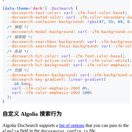
[
data-theme
=
'dark'
]
.DocSearch
{
--docsearch-text-color
:
var
(
--ifm-font-color-base
)
;
--docsearch-muted-color
:
var
(
--ifm-color-secondary-da
--docsearch-container-background
:
rgba
(
47
,
55
,
69
,
0.
/* 弹窗 */
--docsearch-modal-background
:
var
(
--ifm-background-co
/* 搜索框 */
--docsearch-searchbox-background
:
var
(
--ifm-backgrou
--docsearch-searchbox-focus-background
:
var
(
--ifm-col
/* 条目 */
--docsearch-hit-color
:
var
(
--ifm-font-color-base
)
;
--docsearch-hit-active-color
:
var
(
--ifm-color-white
)
;
--docsearch-hit-background
:
var
(
--ifm-color-emphasis-
/* 页脚 */
--docsearch-footer-background
:
var
(
--ifm-background-s
--docsearch-key-gradient
:
linear-gradient
(
-26.5
deg
,
var
(
--ifm-color-emphasis-200
)
0
%
,
var
(
--ifm-color-emphasis-100
)
100
%
)
;
}
自定义 Algolia 搜索行为
Algolia DocSearch supports a
list of options
that you can pass to the
field in the
file.
algolia
docusaurus.config.js