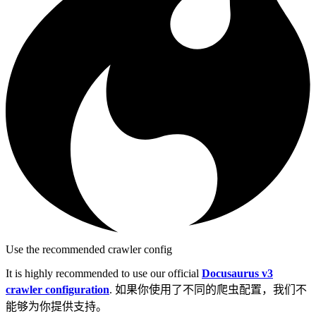
Use the recommended crawler config
It is highly recommended to use our official
Docusaurus v3
crawler configuration
. 如果你使用了不同的爬虫配置，我们不
能够为你提供支持。