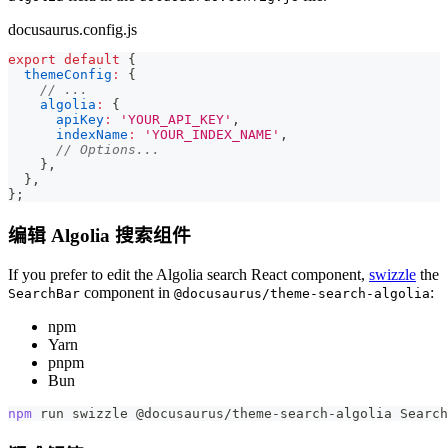
docusaurus.config.js
export
default
{
themeConfig
:
{
// ...
algolia
:
{
apiKey
:
'YOUR_API_KEY'
,
indexName
:
'YOUR_INDEX_NAME'
,
// Options...
}
,
}
,
}
;
编辑 Algolia 搜索组件
If you prefer to edit the Algolia search React component,
swizzle
the
component in
:
SearchBar
@docusaurus/theme-search-algolia
npm
Yarn
pnpm
Bun
npm
 run swizzle @docusaurus/theme-search-algolia Search