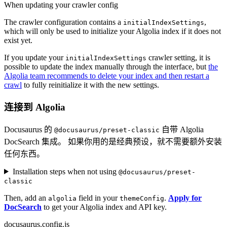
When updating your crawler config
The crawler configuration contains a
,
initialIndexSettings
which will only be used to initialize your Algolia index if it does not
exist yet.
If you update your
crawler setting, it is
initialIndexSettings
possible to update the index manually through the interface, but
the
Algolia team recommends to delete your index and then restart a
crawl
to fully reinitialize it with the new settings.
连接到 Algolia
Docusaurus 的
自带 Algolia
@docusaurus/preset-classic
DocSearch 集成。 如果你用的是经典预设，就不需要额外安装
任何东西。
Installation steps when not using
@docusaurus/preset-
classic
Then, add an
field in your
.
Apply for
algolia
themeConfig
DocSearch
to get your Algolia index and API key.
docusaurus.config.js