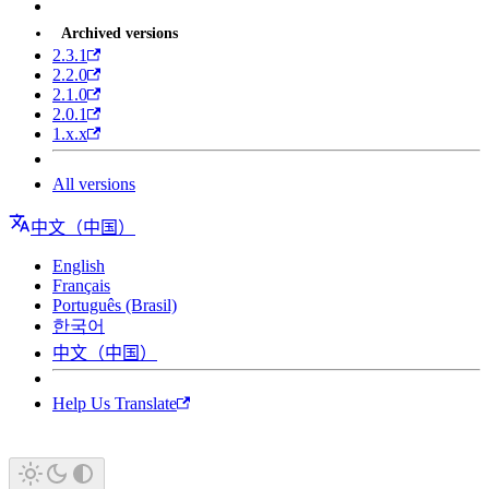
Archived versions
2.3.1
2.2.0
2.1.0
2.0.1
1.x.x
All versions
中文（中国）
English
Français
Português (Brasil)
한국어
中文（中国）
Help Us Translate