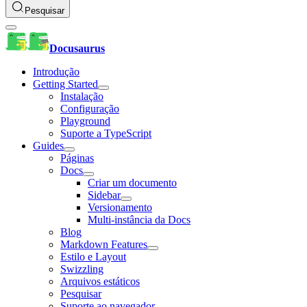
Pesquisar
Docusaurus
Introdução
Getting Started
Instalação
Configuração
Playground
Suporte a TypeScript
Guides
Páginas
Docs
Criar um documento
Sidebar
Versionamento
Multi-instância da Docs
Blog
Markdown Features
Estilo e Layout
Swizzling
Arquivos estáticos
Pesquisar
Suporte ao navegador