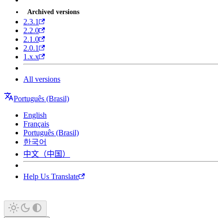
Archived versions
2.3.1
2.2.0
2.1.0
2.0.1
1.x.x
All versions
Português (Brasil)
English
Français
Português (Brasil)
한국어
中文（中国）
Help Us Translate