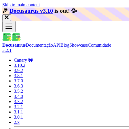
Skip to main content
🎉️
Docusaurus v3.10
is out!
🥳️
Docusaurus
Documentação
API
Blog
Showcase
Comunidade
3.2.1
Canary 🚧
3.10.2
3.9.2
3.8.1
3.7.0
3.6.3
3.5.2
3.4.0
3.3.2
3.2.1
3.1.1
3.0.1
2.x