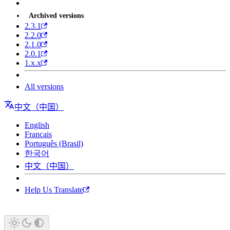
Archived versions
2.3.1
2.2.0
2.1.0
2.0.1
1.x.x
All versions
中文（中国）
English
Français
Português (Brasil)
한국어
中文（中国）
Help Us Translate