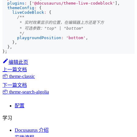
plugins
:
[
'@docusaurus/theme-live-codeblock'
]
,
themeConfig
:
{
liveCodeBlock
:
{
/**
       * 实时效果显示的位置，在编辑器上方还是下方
       * 可选参数："top" | "bottom"
       */
playgroundPosition
:
'bottom'
,
}
,
}
,
}
;
编辑此页
上一篇文档
📦 theme-classic
下一篇文档
📦 theme-search-algolia
配置
学习
Docusaurus 介绍