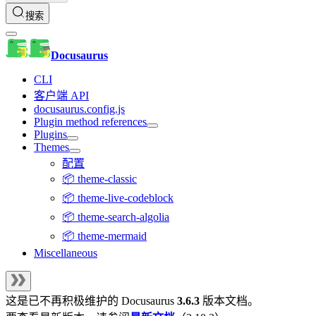
搜索
Docusaurus
CLI
客户端 API
docusaurus.config.js
Plugin method references
Plugins
Themes
配置
📦 theme-classic
📦 theme-live-codeblock
📦 theme-search-algolia
📦 theme-mermaid
Miscellaneous
这是已不再积极维护的
Docusaurus
3.6.3
版本文档。