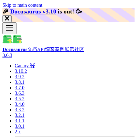
Skip to main content
🎉️
Docusaurus v3.10
is out!
🥳️
Docusaurus
文档
API
博客
案例展示
社区
3.6.3
Canary 🚧
3.10.2
3.9.2
3.8.1
3.7.0
3.6.3
3.5.2
3.4.0
3.3.2
3.2.1
3.1.1
3.0.1
2.x