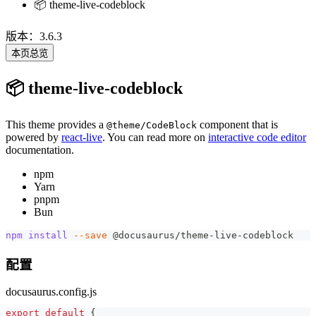
📦 theme-live-codeblock
版本：3.6.3
本页总览
📦 theme-live-codeblock
This theme provides a
component that is
@theme/CodeBlock
powered by
react-live
. You can read more on
interactive code editor
documentation.
npm
Yarn
pnpm
Bun
npm
install
--save
 @docusaurus/theme-live-codeblock
配置
docusaurus.config.js
export
default
{