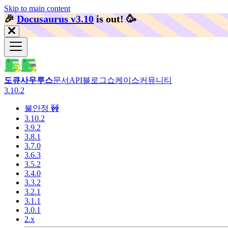
Skip to main content
🎉️
Docusaurus v3.10
is out!
🥳️
도큐사우루스
문서
API
블로그
쇼케이스
커뮤니티
3.10.2
불안정 🚧
3.10.2
3.9.2
3.8.1
3.7.0
3.6.3
3.5.2
3.4.0
3.3.2
3.2.1
3.1.1
3.0.1
2.x