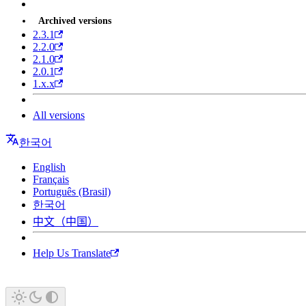
Archived versions
2.3.1
2.2.0
2.1.0
2.0.1
1.x.x
All versions
한국어
English
Français
Português (Brasil)
한국어
中文（中国）
Help Us Translate