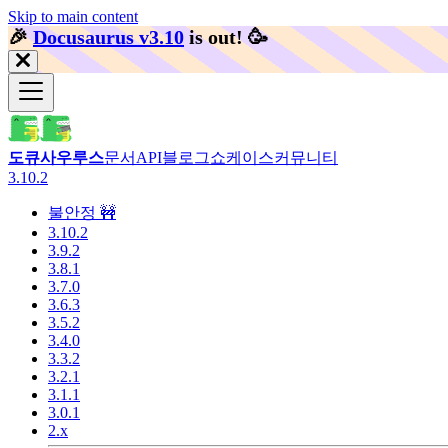
Skip to main content
🎉️
Docusaurus v3.10
is out!
🥳️
도큐사우루스
문서
API
블로그
쇼케이스
커뮤니티
3.10.2
불안정 🚧
3.10.2
3.9.2
3.8.1
3.7.0
3.6.3
3.5.2
3.4.0
3.3.2
3.2.1
3.1.1
3.0.1
2.x