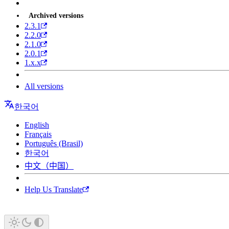
Archived versions
2.3.1
2.2.0
2.1.0
2.0.1
1.x.x
All versions
한국어
English
Français
Português (Brasil)
한국어
中文（中国）
Help Us Translate