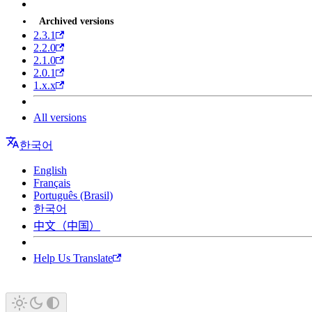
Archived versions
2.3.1
2.2.0
2.1.0
2.0.1
1.x.x
All versions
한국어
English
Français
Português (Brasil)
한국어
中文（中国）
Help Us Translate