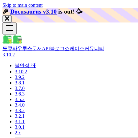
Skip to main content
🎉️
Docusaurus v3.10
is out!
🥳️
도큐사우루스
문서
API
블로그
쇼케이스
커뮤니티
3.10.2
불안정 🚧
3.10.2
3.9.2
3.8.1
3.7.0
3.6.3
3.5.2
3.4.0
3.3.2
3.2.1
3.1.1
3.0.1
2.x