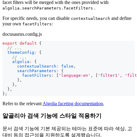
facet filters will be merged with the ones provided with
.
algolia.searchParameters.facetFilters
For specific needs, you can disable
and define
contextualSearch
your own
:
facetFilters
docusaurus.config.js
export
default
{
// ...
themeConfig
:
{
// ...
algolia
:
{
contextualSearch
:
false
,
searchParameters
:
{
facetFilters
:
[
'language:en'
,
[
'filter1'
,
'filt
}
,
}
,
}
,
}
;
Refer to the relevant
Algolia faceting documentation
.
알골리아 검색 기능에 스타일 적용하기
문서 검색 기능에 기본 제공되는 테마는 표준에 따라 색상, 고
대비 등의 접근성을 지원하도록 설계됐습니다.