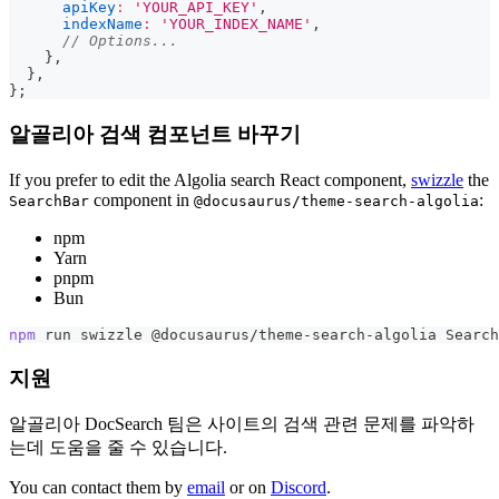
apiKey
:
'YOUR_API_KEY'
,
indexName
:
'YOUR_INDEX_NAME'
,
// Options...
}
,
}
,
}
;
알골리아 검색 컴포넌트 바꾸기
If you prefer to edit the Algolia search React component,
swizzle
the
component in
:
SearchBar
@docusaurus/theme-search-algolia
npm
Yarn
pnpm
Bun
npm
 run swizzle @docusaurus/theme-search-algolia Search
지원
알골리아 DocSearch 팀은 사이트의 검색 관련 문제를 파악하
는데 도움을 줄 수 있습니다.
You can contact them by
email
or on
Discord
.