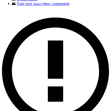
👥
Your own
component
SearchBar