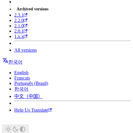
Archived versions
2.3.1
2.2.0
2.1.0
2.0.1
1.x.x
All versions
한국어
English
Français
Português (Brasil)
한국어
中文（中国）
Help Us Translate