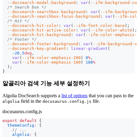
--docsearch-modal-background
:
var
(
--ifm-background-co
/* Search box */
--docsearch-searchbox-background
:
var
(
--ifm-backgrou
--docsearch-searchbox-focus-background
:
var
(
--ifm-col
/* Hit */
--docsearch-hit-color
:
var
(
--ifm-font-color-base
)
;
--docsearch-hit-active-color
:
var
(
--ifm-color-white
)
;
--docsearch-hit-background
:
var
(
--ifm-color-emphasis-
/* Footer */
--docsearch-footer-background
:
var
(
--ifm-background-s
--docsearch-key-gradient
:
linear-gradient
(
-26.5
deg
,
var
(
--ifm-color-emphasis-200
)
0
%
,
var
(
--ifm-color-emphasis-100
)
100
%
)
;
}
알골리아 검색 기능 세부 설정하기
Algolia DocSearch supports a
list of options
that you can pass to the
field in the
file.
algolia
docusaurus.config.js
docusaurus.config.js
export
default
{
themeConfig
:
{
// ...
algolia
:
{