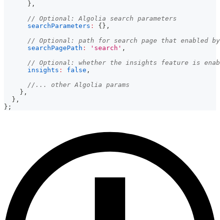
}
,
// Optional: Algolia search parameters
searchParameters
:
{
}
,
// Optional: path for search page that enabled by
searchPagePath
:
'search'
,
// Optional: whether the insights feature is enab
insights
:
false
,
//... other Algolia params
}
,
}
,
}
;