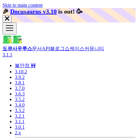
Skip to main content
🎉️
Docusaurus v3.10
is out!
🥳️
도큐사우루스
문서
API
블로그
쇼케이스
커뮤니티
3.1.1
불안정 🚧
3.10.2
3.9.2
3.8.1
3.7.0
3.6.3
3.5.2
3.4.0
3.3.2
3.2.1
3.1.1
3.0.1
2.x