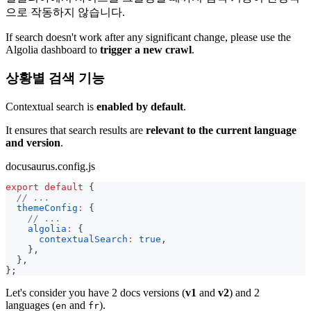
으로 작동하지 않습니다.
If search doesn't work after any significant change, please use the
Algolia dashboard to
trigger a new crawl
.
상황별 검색 기능
Contextual search is
enabled by default
.
It ensures that search results are
relevant to the current language
and version
.
docusaurus.config.js
export
default
{
// ...
themeConfig
:
{
// ...
algolia
:
{
contextualSearch
:
true
,
}
,
}
,
}
;
Let's consider you have 2 docs versions (
v1
and
v2
) and 2
languages (
and
).
en
fr