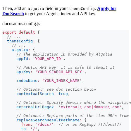
Then, add an
field in your
.
Apply for
algolia
themeConfig
DocSearch
to get your Algolia index and API key.
docusaurus.config.js
export
default
{
// ...
themeConfig
:
{
// ...
algolia
:
{
// The application ID provided by Algolia
appId
:
'YOUR_APP_ID'
,
// Public API key: it is safe to commit it
apiKey
:
'YOUR_SEARCH_API_KEY'
,
indexName
:
'YOUR_INDEX_NAME'
,
// Optional: see doc section below
contextualSearch
:
true
,
// Optional: Specify domains where the navigation
externalUrlRegex
:
'external\.com|domain\.com'
,
// Optional: Replace parts of the item URLs from 
replaceSearchResultPathname
:
{
from
:
'/docs/'
,
// or as RegExp: /\/docs\//
to
:
'/'
,