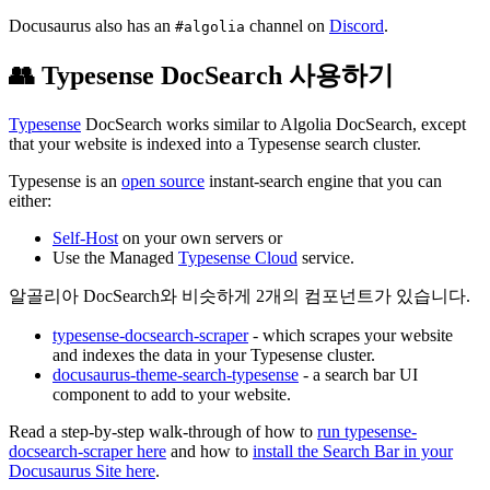
Docusaurus also has an
channel on
Discord
.
#algolia
👥 Typesense DocSearch 사용하기
Typesense
DocSearch works similar to Algolia DocSearch, except
that your website is indexed into a Typesense search cluster.
Typesense is an
open source
instant-search engine that you can
either:
Self-Host
on your own servers or
Use the Managed
Typesense Cloud
service.
알골리아 DocSearch와 비슷하게 2개의 컴포넌트가 있습니다.
typesense-docsearch-scraper
- which scrapes your website
and indexes the data in your Typesense cluster.
docusaurus-theme-search-typesense
- a search bar UI
component to add to your website.
Read a step-by-step walk-through of how to
run typesense-
docsearch-scraper here
and how to
install the Search Bar in your
Docusaurus Site here
.