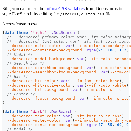
Still, you can reuse the
Infima CSS variables
from Docusaurus to
style DocSearch by editing the
file.
/src/css/custom.css
/src/css/custom.css
[
data-theme
=
'light'
]
.DocSearch
{
/* --docsearch-primary-color: var(--ifm-color-primary
/* --docsearch-text-color: var(--ifm-font-color-base)
--docsearch-muted-color
:
var
(
--ifm-color-secondary-da
--docsearch-container-background
:
rgba
(
94
,
100
,
112
,
/* Modal */
--docsearch-modal-background
:
var
(
--ifm-color-seconda
/* Search box */
--docsearch-searchbox-background
:
var
(
--ifm-color-sec
--docsearch-searchbox-focus-background
:
var
(
--ifm-col
/* Hit */
--docsearch-hit-color
:
var
(
--ifm-font-color-base
)
;
--docsearch-hit-active-color
:
var
(
--ifm-color-white
)
;
--docsearch-hit-background
:
var
(
--ifm-color-white
)
;
/* Footer */
--docsearch-footer-background
:
var
(
--ifm-color-white
)
}
[
data-theme
=
'dark'
]
.DocSearch
{
--docsearch-text-color
:
var
(
--ifm-font-color-base
)
;
--docsearch-muted-color
:
var
(
--ifm-color-secondary-da
--docsearch-container-background
:
rgba
(
47
,
55
,
69
,
0.
/* Modal */