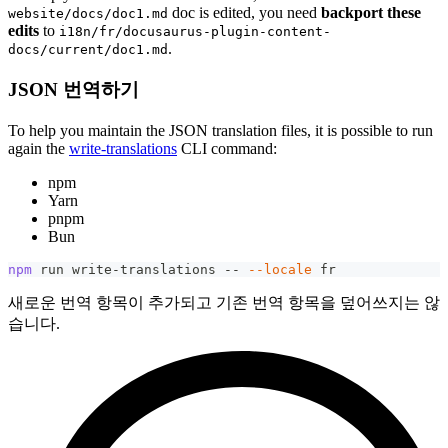
doc is edited, you need
backport these
website/docs/doc1.md
edits
to
i18n/fr/docusaurus-plugin-content-
.
docs/current/doc1.md
JSON 번역하기
To help you maintain the JSON translation files, it is possible to run
again the
write-translations
CLI command:
npm
Yarn
pnpm
Bun
npm
 run write-translations -- 
--locale
 fr
새로운 번역 항목이 추가되고 기존 번역 항목을 덮어쓰지는 않
습니다.