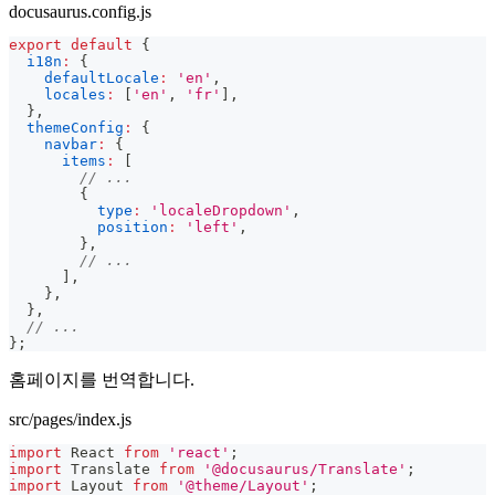
docusaurus.config.js
export
default
{
i18n
:
{
defaultLocale
:
'en'
,
locales
:
[
'en'
,
'fr'
]
,
}
,
themeConfig
:
{
navbar
:
{
items
:
[
// ...
{
type
:
'localeDropdown'
,
position
:
'left'
,
}
,
// ...
]
,
}
,
}
,
// ...
}
;
홈페이지를 번역합니다.
src/pages/index.js
import
React
from
'react'
;
import
Translate
from
'@docusaurus/Translate'
;
import
Layout
from
'@theme/Layout'
;