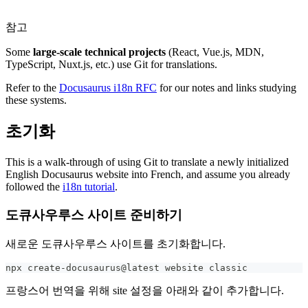
참고
Some
large-scale technical projects
(React, Vue.js, MDN,
TypeScript, Nuxt.js, etc.) use Git for translations.
Refer to the
Docusaurus i18n RFC
for our notes and links studying
these systems.
초기화
This is a walk-through of using Git to translate a newly initialized
English Docusaurus website into French, and assume you already
followed the
i18n tutorial
.
도큐사우루스 사이트 준비하기
새로운 도큐사우루스 사이트를 초기화합니다.
npx create-docusaurus@latest website classic
프랑스어 번역을 위해 site 설정을 아래와 같이 추가합니다.