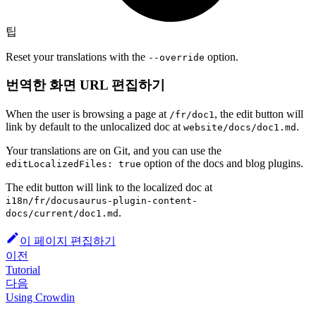
팁
Reset your translations with the
option.
--override
번역한 화면 URL 편집하기
When the user is browsing a page at
, the edit button will
/fr/doc1
link by default to the unlocalized doc at
.
website/docs/doc1.md
Your translations are on Git, and you can use the
option of the docs and blog plugins.
editLocalizedFiles: true
The edit button will link to the localized doc at
i18n/fr/docusaurus-plugin-content-
.
docs/current/doc1.md
이 페이지 편집하기
이전
Tutorial
다음
Using Crowdin