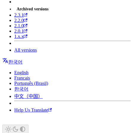
Archived versions
2.3.1
2.2.0
2.1.0
2.0.1
1.x.x
All versions
한국어
English
Français
Português (Brasil)
한국어
中文（中国）
Help Us Translate