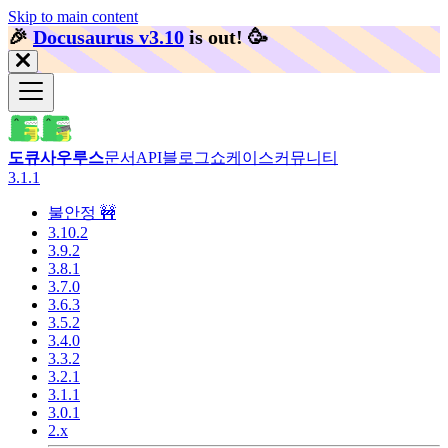
Skip to main content
🎉️
Docusaurus v3.10
is out!
🥳️
도큐사우루스
문서
API
블로그
쇼케이스
커뮤니티
3.1.1
불안정 🚧
3.10.2
3.9.2
3.8.1
3.7.0
3.6.3
3.5.2
3.4.0
3.3.2
3.2.1
3.1.1
3.0.1
2.x