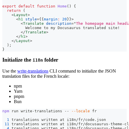
export
default
function
Home
(
)
{
return
(
<
Layout
>
<
h1
style
=
{
{
margin
:
20
}
}
>
<
Translate
description
=
"
The homepage main headi
          Welcome to my Docusaurus translated site!
</
Translate
>
</
h1
>
</
Layout
>
)
;
}
Initialize the
folder
i18n
Use the
write-translations
CLI command to initialize the JSON
translation files for the French locale:
npm
Yarn
pnpm
Bun
npm
 run write-translations -- 
--locale
 fr
1
 translations written at i18n/fr/code.json
11
 translations written at i18n/fr/docusaurus-theme-cl
4
 translations written at i18n/fr/docusaurus-theme-cl