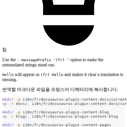
팁
Use the
option to make the
--messagePrefix '(fr) '
untranslated strings stand out.
will appear as
and makes it clear a translation is
Hello
(fr) Hello
missing.
번역할 마크다운 파일을 프랑스어 디렉터리에 복사합니다.
mkdir
-p
 i18n/fr/docusaurus-plugin-content-docs/current
cp
-r
 docs/. i18n/fr/docusaurus-plugin-content-docs/cur
mkdir
-p
 i18n/fr/docusaurus-plugin-content-blog
cp
-r
 blog/. i18n/fr/docusaurus-plugin-content-blog
mkdir
-p
 i18n/fr/docusaurus-plugin-content-pages