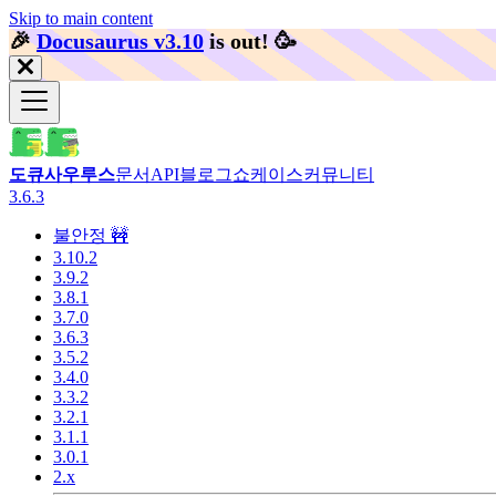
Skip to main content
🎉️
Docusaurus v3.10
is out!
🥳️
도큐사우루스
문서
API
블로그
쇼케이스
커뮤니티
3.6.3
불안정 🚧
3.10.2
3.9.2
3.8.1
3.7.0
3.6.3
3.5.2
3.4.0
3.3.2
3.2.1
3.1.1
3.0.1
2.x