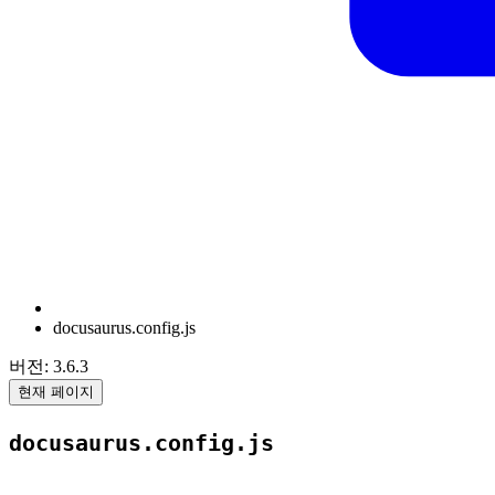
docusaurus.config.js
버전: 3.6.3
현재 페이지
docusaurus.config.js