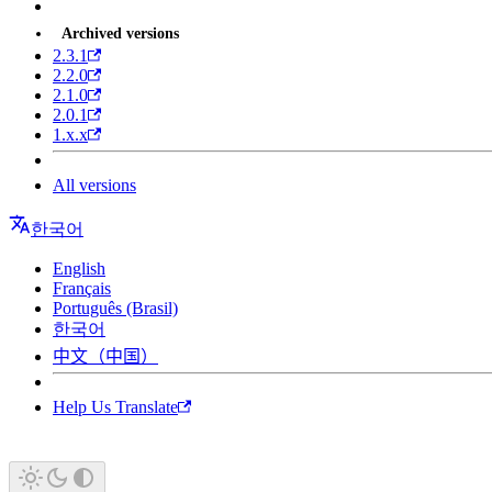
Archived versions
2.3.1
2.2.0
2.1.0
2.0.1
1.x.x
All versions
한국어
English
Français
Português (Brasil)
한국어
中文（中国）
Help Us Translate