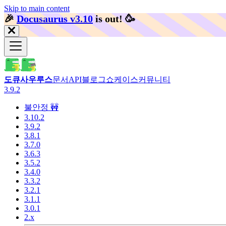
Skip to main content
🎉️
Docusaurus v3.10
is out!
🥳️
도큐사우루스
문서
API
블로그
쇼케이스
커뮤니티
3.9.2
불안정 🚧
3.10.2
3.9.2
3.8.1
3.7.0
3.6.3
3.5.2
3.4.0
3.3.2
3.2.1
3.1.1
3.0.1
2.x