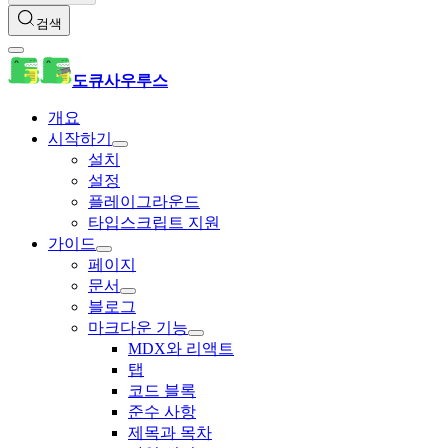
검색
도큐사우루스
개요
시작하기
설치
설정
플레이그라운드
타입스크립트 지원
가이드
페이지
문서
블로그
마크다운 기능
MDX와 리액트
탭
코드 블록
준수 사항
제목과 목차