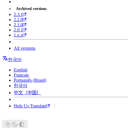
Archived versions
2.3.1
2.2.0
2.1.0
2.0.1
1.x.x
All versions
한국어
English
Français
Português (Brasil)
한국어
中文（中国）
Help Us Translate