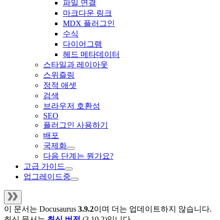
파일 연결
마크다운 링크
MDX 플러그인
수식
다이어그램
헤드 메타데이터
스타일과 레이아웃
스위즐링
정적 애셋
검색
브라우저 호환성
SEO
플러그인 사용하기
배포
국제화
다음 단계는 뭔가요?
고급 가이드
업그레이드중
이 문서는
Docusaurus
3.9.2
이며 더는 업데이트하지 않습니다.
최신 문서는
최신 버전
(
3.10.2
)입니다.