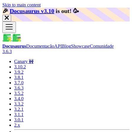
Skip to main content
🎉️
Docusaurus v3.10
is out!
🥳️
Docusaurus
Documentação
API
Blog
Showcase
Comunidade
3.6.3
Canary 🚧
3.10.2
3.9.2
3.8.1
3.7.0
3.6.3
3.5.2
3.4.0
3.3.2
3.2.1
3.1.1
3.0.1
2.x