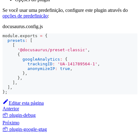
Se você usar uma predefinição, configure este plugin através do
opções de predefinição
:
docusaurus.config.js
module
.
exports
=
{
presets
:
[
[
'@docusaurus/preset-classic'
,
{
googleAnalytics
:
{
trackingID
:
'UA-141789564-1'
,
anonymizeIP
:
true
,
}
,
}
,
]
,
]
,
}
;
Editar esta página
Anterior
📦 plugin-debug
Próximo
📦 plugin-google-gtag