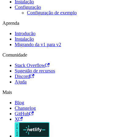
Instalação
Configuração
Configuração de exemplo
Aprenda
Introdução
Instalação
Migrando da v1 para v2
Comunidade
Stack Overflow
Sugestão de recursos
Discord
Ajuda
Mais
Blog
Changelog
GitHub
X