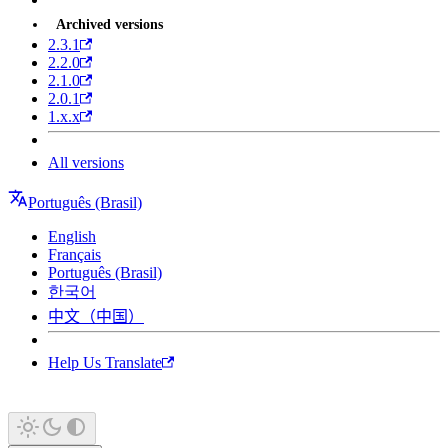
Archived versions
2.3.1
2.2.0
2.1.0
2.0.1
1.x.x
All versions
Português (Brasil)
English
Français
Português (Brasil)
한국어
中文（中国）
Help Us Translate