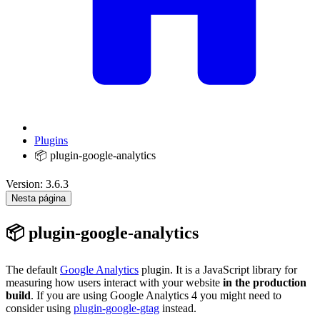
Plugins
📦 plugin-google-analytics
Version: 3.6.3
Nesta página
📦 plugin-google-analytics
The default
Google Analytics
plugin. It is a JavaScript library for
measuring how users interact with your website
in the production
build
. If you are using Google Analytics 4 you might need to
consider using
plugin-google-gtag
instead.