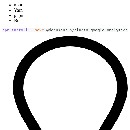
npm
Yarn
pnpm
Bun
npm
install
--save
 @docusaurus/plugin-google-analytics