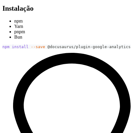
Instalação
npm
Yarn
pnpm
Bun
npm
install
--save
 @docusaurus/plugin-google-analytics