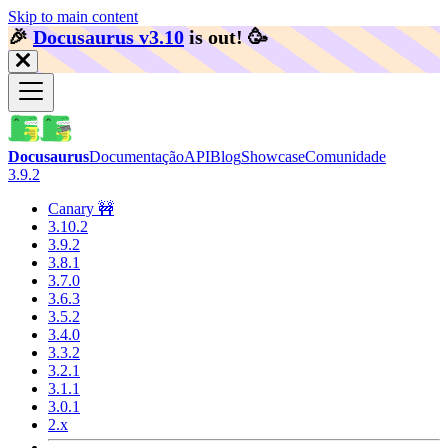
Skip to main content
🎉️
Docusaurus v3.10
is out!
🥳️
Docusaurus
Documentação
API
Blog
Showcase
Comunidade
3.9.2
Canary 🚧
3.10.2
3.9.2
3.8.1
3.7.0
3.6.3
3.5.2
3.4.0
3.3.2
3.2.1
3.1.1
3.0.1
2.x