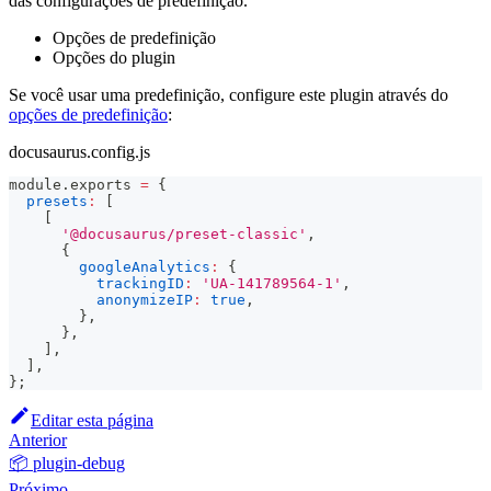
das configurações de predefinição.
Opções de predefinição
Opções do plugin
Se você usar uma predefinição, configure este plugin através do
opções de predefinição
:
docusaurus.config.js
module
.
exports
=
{
presets
:
[
[
'@docusaurus/preset-classic'
,
{
googleAnalytics
:
{
trackingID
:
'UA-141789564-1'
,
anonymizeIP
:
true
,
}
,
}
,
]
,
]
,
}
;
Editar esta página
Anterior
📦 plugin-debug
Próximo