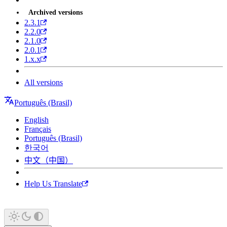
Archived versions
2.3.1
2.2.0
2.1.0
2.0.1
1.x.x
All versions
Português (Brasil)
English
Français
Português (Brasil)
한국어
中文（中国）
Help Us Translate