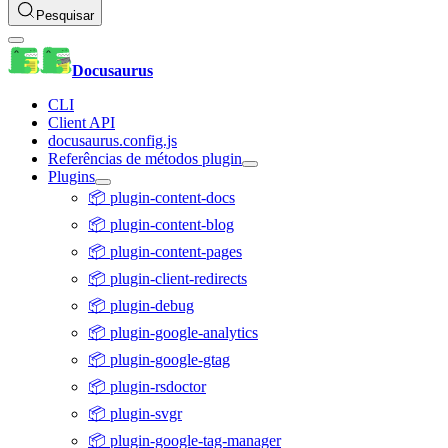
Pesquisar
Docusaurus
CLI
Client API
docusaurus.config.js
Referências de métodos plugin
Plugins
📦 plugin-content-docs
📦 plugin-content-blog
📦 plugin-content-pages
📦 plugin-client-redirects
📦 plugin-debug
📦 plugin-google-analytics
📦 plugin-google-gtag
📦 plugin-rsdoctor
📦 plugin-svgr
📦 plugin-google-tag-manager