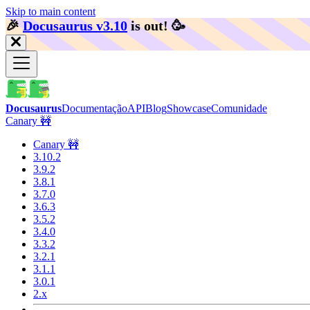
Skip to main content
🎉️
Docusaurus v3.10
is out!
🥳️
Docusaurus
Documentação
API
Blog
Showcase
Comunidade
Canary 🚧
Canary 🚧
3.10.2
3.9.2
3.8.1
3.7.0
3.6.3
3.5.2
3.4.0
3.3.2
3.2.1
3.1.1
3.0.1
2.x