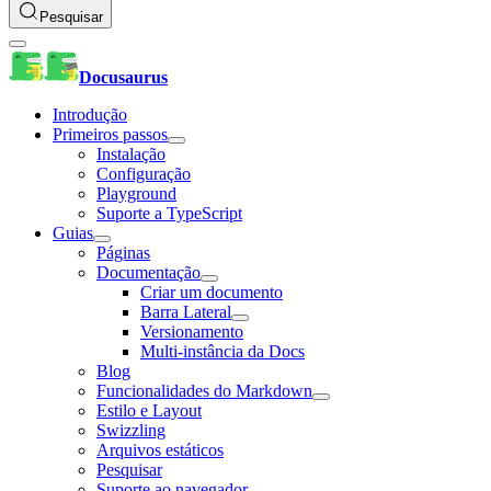
Pesquisar
Docusaurus
Introdução
Primeiros passos
Instalação
Configuração
Playground
Suporte a TypeScript
Guias
Páginas
Documentação
Criar um documento
Barra Lateral
Versionamento
Multi-instância da Docs
Blog
Funcionalidades do Markdown
Estilo e Layout
Swizzling
Arquivos estáticos
Pesquisar
Suporte ao navegador