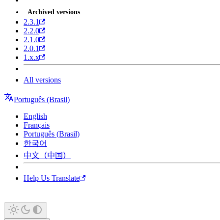
Archived versions
2.3.1
2.2.0
2.1.0
2.0.1
1.x.x
All versions
Português (Brasil)
English
Français
Português (Brasil)
한국어
中文（中国）
Help Us Translate