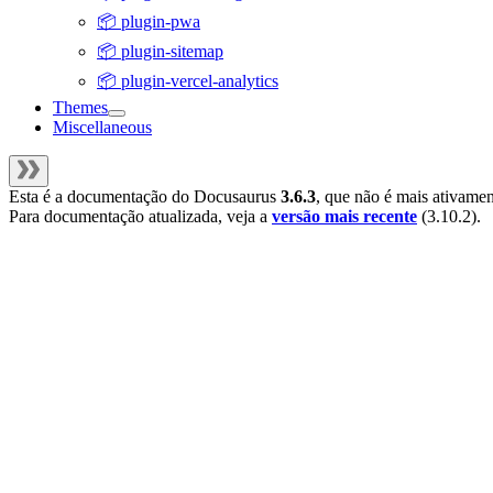
📦 plugin-pwa
📦 plugin-sitemap
📦 plugin-vercel-analytics
Themes
Miscellaneous
Esta é a documentação do
Docusaurus
3.6.3
, que não é mais ativame
Para documentação atualizada, veja a
versão mais recente
(
3.10.2
).