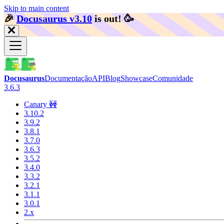
Skip to main content
🎉️
Docusaurus v3.10
is out!
🥳️
Docusaurus
Documentação
API
Blog
Showcase
Comunidade
3.6.3
Canary 🚧
3.10.2
3.9.2
3.8.1
3.7.0
3.6.3
3.5.2
3.4.0
3.3.2
3.2.1
3.1.1
3.0.1
2.x