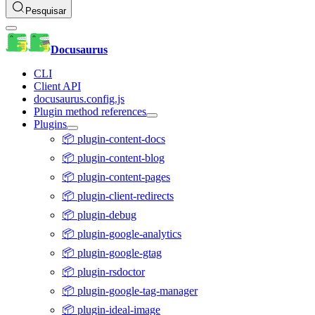
Pesquisar
Docusaurus
CLI
Client API
docusaurus.config.js
Plugin method references
Plugins
📦 plugin-content-docs
📦 plugin-content-blog
📦 plugin-content-pages
📦 plugin-client-redirects
📦 plugin-debug
📦 plugin-google-analytics
📦 plugin-google-gtag
📦 plugin-rsdoctor
📦 plugin-google-tag-manager
📦 plugin-ideal-image