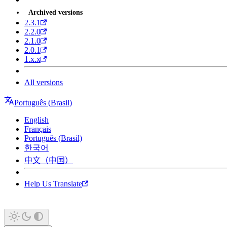
Archived versions
2.3.1
2.2.0
2.1.0
2.0.1
1.x.x
All versions
Português (Brasil)
English
Français
Português (Brasil)
한국어
中文（中国）
Help Us Translate