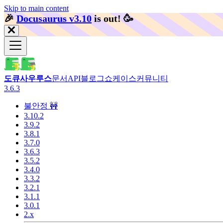
Skip to main content
🎉️
Docusaurus v3.10
is out!
🥳️
도큐사우루스
문서
API
블로그
쇼케이스
커뮤니티
3.6.3
불안정 🚧
3.10.2
3.9.2
3.8.1
3.7.0
3.6.3
3.5.2
3.4.0
3.3.2
3.2.1
3.1.1
3.0.1
2.x