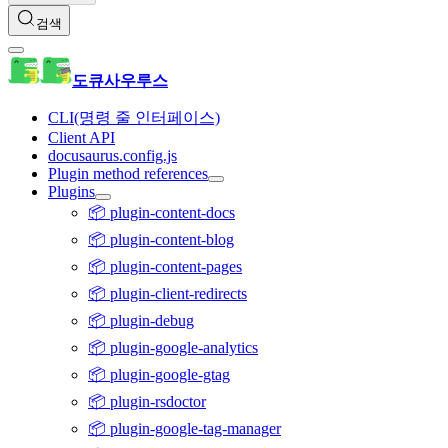
검색
도큐사우루스
CLI(명령 줄 인터페이스)
Client API
docusaurus.config.js
Plugin method references
Plugins
📦 plugin-content-docs
📦 plugin-content-blog
📦 plugin-content-pages
📦 plugin-client-redirects
📦 plugin-debug
📦 plugin-google-analytics
📦 plugin-google-gtag
📦 plugin-rsdoctor
📦 plugin-google-tag-manager