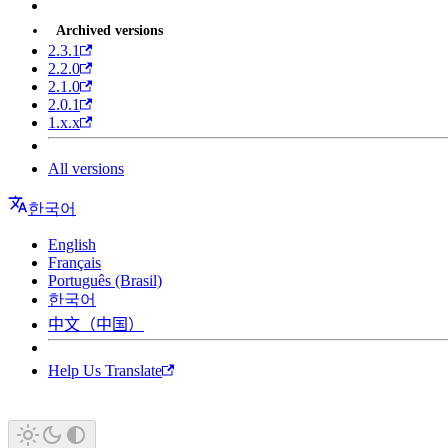
Archived versions
2.3.1
2.2.0
2.1.0
2.0.1
1.x.x
All versions
한국어
English
Français
Português (Brasil)
한국어
中文（中国）
Help Us Translate