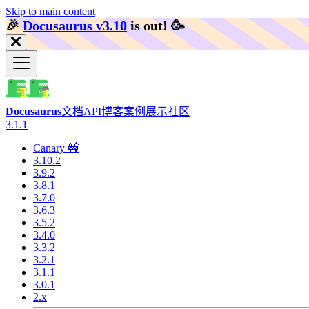
Skip to main content
🎉️
Docusaurus v3.10
is out!
🥳️
Docusaurus
文档
API
博客
案例展示
社区
3.1.1
Canary 🚧
3.10.2
3.9.2
3.8.1
3.7.0
3.6.3
3.5.2
3.4.0
3.3.2
3.2.1
3.1.1
3.0.1
2.x