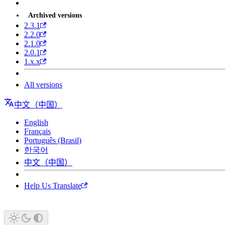
Archived versions
2.3.1
2.2.0
2.1.0
2.0.1
1.x.x
All versions
中文（中国）
English
Français
Português (Brasil)
한국어
中文（中国）
Help Us Translate