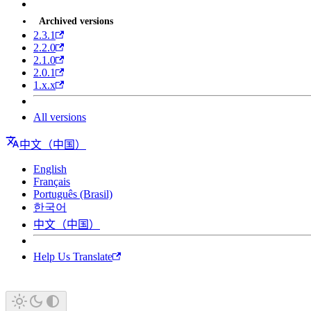
Archived versions
2.3.1
2.2.0
2.1.0
2.0.1
1.x.x
All versions
中文（中国）
English
Français
Português (Brasil)
한국어
中文（中国）
Help Us Translate