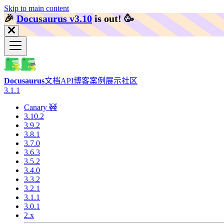
Skip to main content
🎉️
Docusaurus v3.10
is out!
🥳️
Docusaurus
文档
API
博客
案例展示
社区
3.1.1
Canary 🚧
3.10.2
3.9.2
3.8.1
3.7.0
3.6.3
3.5.2
3.4.0
3.3.2
3.2.1
3.1.1
3.0.1
2.x