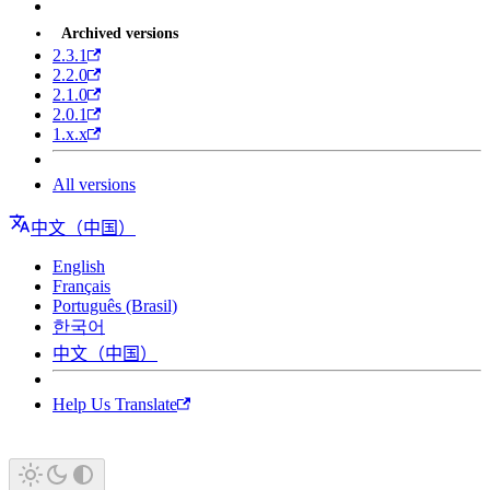
Archived versions
2.3.1
2.2.0
2.1.0
2.0.1
1.x.x
All versions
中文（中国）
English
Français
Português (Brasil)
한국어
中文（中国）
Help Us Translate