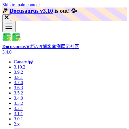
Skip to main content
🎉️
Docusaurus v3.10
is out!
🥳️
Docusaurus
文档
API
博客
案例展示
社区
3.4.0
Canary 🚧
3.10.2
3.9.2
3.8.1
3.7.0
3.6.3
3.5.2
3.4.0
3.3.2
3.2.1
3.1.1
3.0.1
2.x