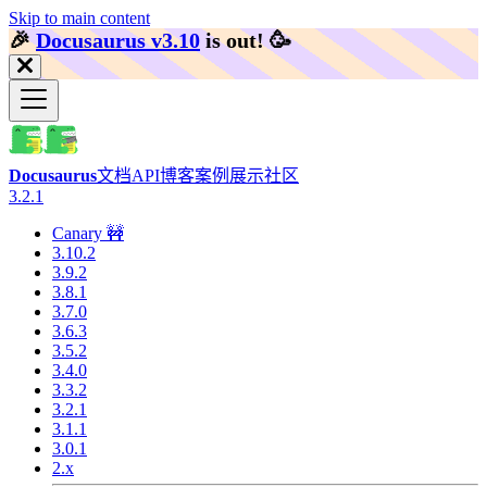
Skip to main content
🎉️
Docusaurus v3.10
is out!
🥳️
Docusaurus
文档
API
博客
案例展示
社区
3.2.1
Canary 🚧
3.10.2
3.9.2
3.8.1
3.7.0
3.6.3
3.5.2
3.4.0
3.3.2
3.2.1
3.1.1
3.0.1
2.x