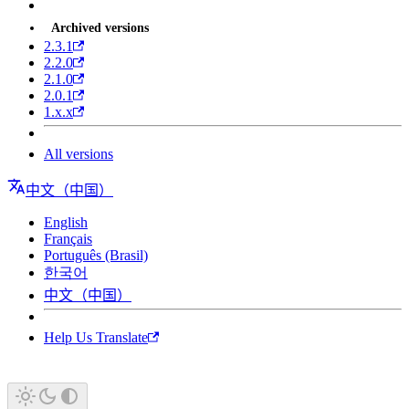
Archived versions
2.3.1
2.2.0
2.1.0
2.0.1
1.x.x
All versions
中文（中国）
English
Français
Português (Brasil)
한국어
中文（中国）
Help Us Translate