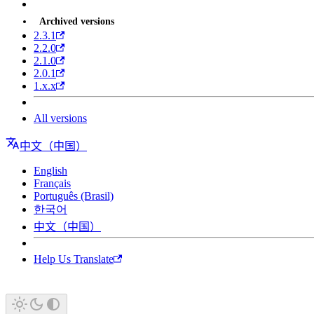
Archived versions
2.3.1
2.2.0
2.1.0
2.0.1
1.x.x
All versions
中文（中国）
English
Français
Português (Brasil)
한국어
中文（中国）
Help Us Translate