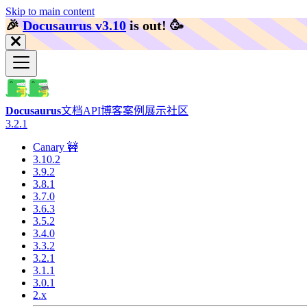
Skip to main content
🎉️
Docusaurus v3.10
is out!
🥳️
Docusaurus
文档
API
博客
案例展示
社区
3.2.1
Canary 🚧
3.10.2
3.9.2
3.8.1
3.7.0
3.6.3
3.5.2
3.4.0
3.3.2
3.2.1
3.1.1
3.0.1
2.x