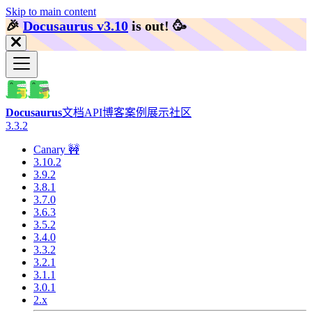
Skip to main content
🎉️
Docusaurus v3.10
is out!
🥳️
Docusaurus
文档
API
博客
案例展示
社区
3.3.2
Canary 🚧
3.10.2
3.9.2
3.8.1
3.7.0
3.6.3
3.5.2
3.4.0
3.3.2
3.2.1
3.1.1
3.0.1
2.x