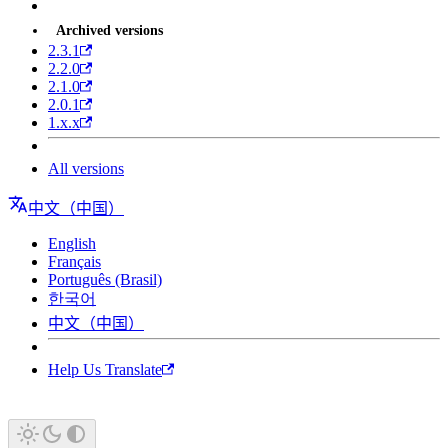
Archived versions
2.3.1
2.2.0
2.1.0
2.0.1
1.x.x
All versions
中文（中国）
English
Français
Português (Brasil)
한국어
中文（中国）
Help Us Translate