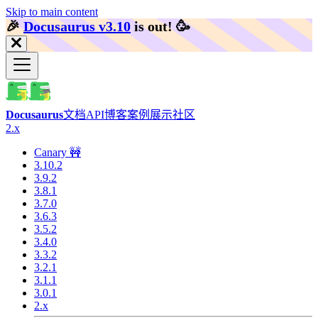
Skip to main content
🎉️
Docusaurus v3.10
is out!
🥳️
Docusaurus
文档
API
博客
案例展示
社区
2.x
Canary 🚧
3.10.2
3.9.2
3.8.1
3.7.0
3.6.3
3.5.2
3.4.0
3.3.2
3.2.1
3.1.1
3.0.1
2.x