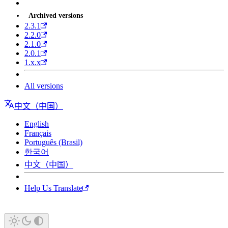
Archived versions
2.3.1
2.2.0
2.1.0
2.0.1
1.x.x
All versions
中文（中国）
English
Français
Português (Brasil)
한국어
中文（中国）
Help Us Translate