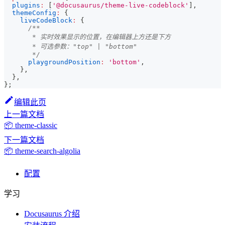
plugins
:
[
'@docusaurus/theme-live-codeblock'
]
,
themeConfig
:
{
liveCodeBlock
:
{
/**
       * 实时效果显示的位置，在编辑器上方还是下方
       * 可选参数："top" | "bottom"
       */
playgroundPosition
:
'bottom'
,
}
,
}
,
}
;
编辑此页
上一篇文档
📦 theme-classic
下一篇文档
📦 theme-search-algolia
配置
学习
Docusaurus 介绍