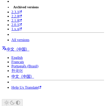
Archived versions
2.3.1
2.2.0
2.1.0
2.0.1
1.x.x
All versions
中文（中国）
English
Français
Português (Brasil)
한국어
中文（中国）
Help Us Translate