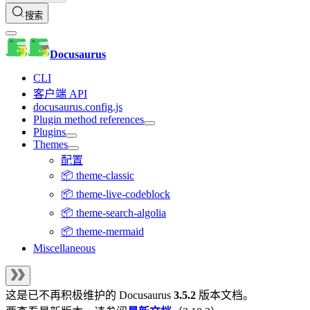
搜索
Docusaurus
CLI
客户端 API
docusaurus.config.js
Plugin method references
Plugins
Themes
配置
📦 theme-classic
📦 theme-live-codeblock
📦 theme-search-algolia
📦 theme-mermaid
Miscellaneous
这是已不再积极维护的
Docusaurus
3.5.2
版本文档。