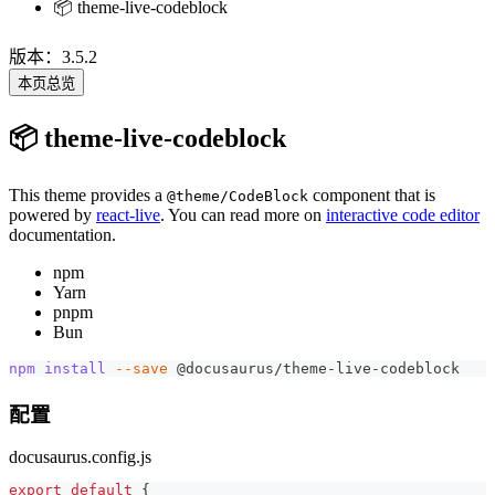
📦 theme-live-codeblock
版本：3.5.2
本页总览
📦 theme-live-codeblock
This theme provides a
component that is
@theme/CodeBlock
powered by
react-live
. You can read more on
interactive code editor
documentation.
npm
Yarn
pnpm
Bun
npm
install
--save
 @docusaurus/theme-live-codeblock
配置
docusaurus.config.js
export
default
{