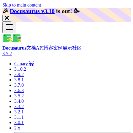
Skip to main content
🎉️
Docusaurus v3.10
is out!
🥳️
Docusaurus
文档
API
博客
案例展示
社区
3.5.2
Canary 🚧
3.10.2
3.9.2
3.8.1
3.7.0
3.6.3
3.5.2
3.4.0
3.3.2
3.2.1
3.1.1
3.0.1
2.x