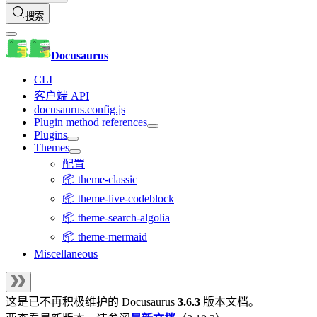
搜索
Docusaurus
CLI
客户端 API
docusaurus.config.js
Plugin method references
Plugins
Themes
配置
📦 theme-classic
📦 theme-live-codeblock
📦 theme-search-algolia
📦 theme-mermaid
Miscellaneous
这是已不再积极维护的
Docusaurus
3.6.3
版本文档。