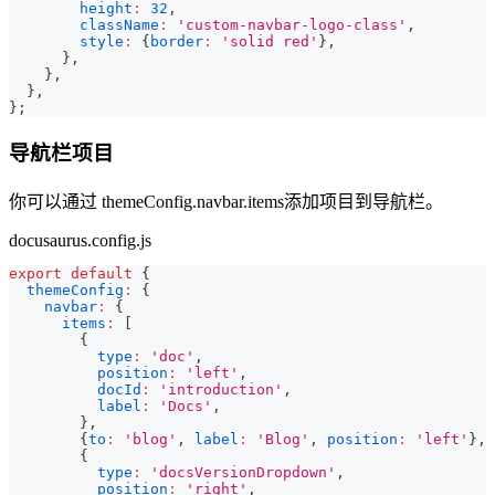
height
:
32
,
className
:
'custom-navbar-logo-class'
,
style
:
{
border
:
'solid red'
}
,
}
,
}
,
}
,
}
;
导航栏项目
你可以通过 themeConfig.navbar.items添加项目到导航栏。
docusaurus.config.js
export
default
{
themeConfig
:
{
navbar
:
{
items
:
[
{
type
:
'doc'
,
position
:
'left'
,
docId
:
'introduction'
,
label
:
'Docs'
,
}
,
{
to
:
'blog'
,
label
:
'Blog'
,
position
:
'left'
}
,
{
type
:
'docsVersionDropdown'
,
position
:
'right'
,