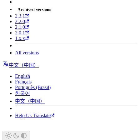
Archived versions
2.3.1
2.2.0
2.1.0
2.0.1
1.x.x
All versions
中文（中国）
English
Français
Português (Brasil)
한국어
中文（中国）
Help Us Translate