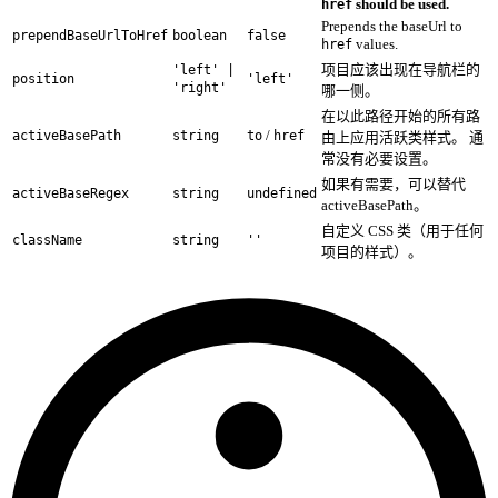
should be used.
href
Prepends the baseUrl to
prependBaseUrlToHref
boolean
false
values.
href
项目应该出现在导航栏的
'left' |
position
'left'
'right'
哪一侧。
在以此路径开始的所有路
/
activeBasePath
string
to
href
由上应用活跃类样式。 通
常没有必要设置。
如果有需要，可以替代
activeBaseRegex
string
undefined
activeBasePath。
自定义 CSS 类（用于任何
className
string
''
项目的样式）。