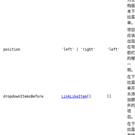
档版
本下
拉菜
单。
项目
应该
出现
在导
position
'left' | 'right'
'left'
航栏
的哪
一
侧。
在下
拉菜
单开
头添
dropdownItemsBefore
LinkLikeItem
[]
[]
加额
外的
项
目。
在下
拉菜