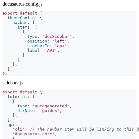
docusaurus.config.js
export
default
{
themeConfig
:
{
navbar
:
{
items
:
[
{
type
:
'docSidebar'
,
position
:
'left'
,
sidebarId
:
'api'
,
label
:
'API'
,
}
,
]
,
}
,
}
,
}
;
sidebars.js
export
default
{
tutorial
:
[
{
type
:
'autogenerated'
,
dirName
:
'guides'
,
}
,
]
,
api
:
[
'cli'
,
// The navbar item will be linking to this d
'docusaurus-core'
,
{