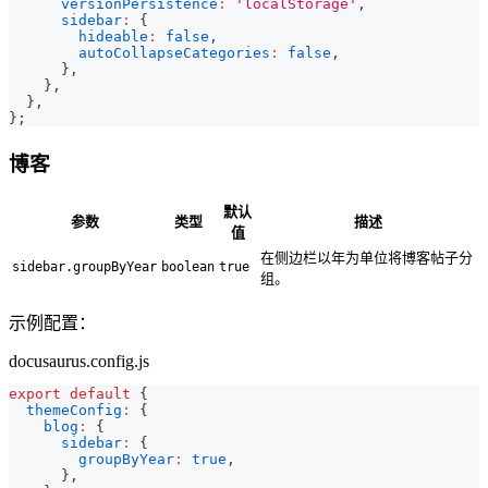
versionPersistence
:
'localStorage'
,
sidebar
:
{
hideable
:
false
,
autoCollapseCategories
:
false
,
}
,
}
,
}
,
}
;
博客
默认
参数
类型
描述
值
在侧边栏以年为单位将博客帖子分
sidebar.groupByYear
boolean
true
组。
示例配置：
docusaurus.config.js
export
default
{
themeConfig
:
{
blog
:
{
sidebar
:
{
groupByYear
:
true
,
}
,