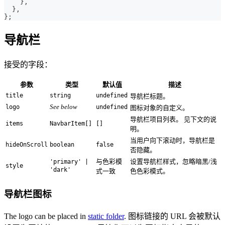
}
,
}
,
}
;
导航栏
接受的字段：
参数
类型
默认值
描述
title
string
undefined
导航栏标题。
See below
logo
undefined
图标对象的自定义。
导航栏项目列表。 见下文的说
items
NavbarItem[]
[]
明。
当用户向下滚动时，导航栏是
hideOnScroll
boolean
false
否隐藏。
与色彩模
设置导航栏样式，忽略暗黑/浅
'primary' |
style
'dark'
式一致
色色彩模式。
导航栏图标
The logo can be placed in
static folder
. 图标链接的 URL 会被默认