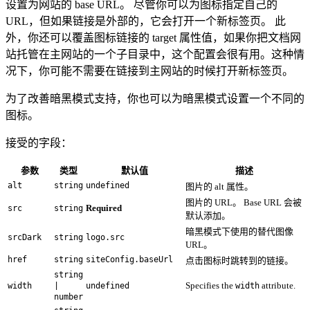
设置为网站的 base URL。 尽管你可以为图标指定自己的
URL，但如果链接是外部的，它会打开一个新标签页。 此
外，你还可以覆盖图标链接的 target 属性值，如果你把文档网
站托管在主网站的一个子目录中，这个配置会很有用。这种情
况下，你可能不需要在链接到主网站的时候打开新标签页。
为了改善暗黑模式支持，你也可以为暗黑模式设置一个不同的
图标。
接受的字段：
参数
类型
默认值
描述
alt
string
undefined
图片的 alt 属性。
图片的 URL。 Base URL 会被
Required
src
string
默认添加。
暗黑模式下使用的替代图像
srcDark
string
logo.src
URL。
href
string
siteConfig.baseUrl
点击图标时跳转到的链接。
string
Specifies the
attribute.
width
|
undefined
width
number