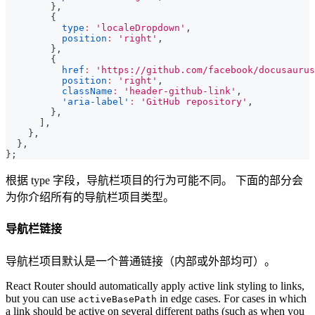
}
,
{
type
:
'localeDropdown'
,
position
:
'right'
,
}
,
{
href
:
'https://github.com/facebook/docusaurus
position
:
'right'
,
className
:
'header-github-link'
,
'aria-label'
:
'GitHub repository'
,
}
,
]
,
}
,
}
,
}
;
根据 type 字段，导航栏项目的行为可能不同。 下面的部分会
为你介绍所有的导航栏项目类型。
导航栏链接
导航栏项目默认是一个普通链接（内部或外部均可）。
React Router should automatically apply active link styling to links,
but you can use
in edge cases. For cases in which
activeBasePath
a link should be active on several different paths (such as when you