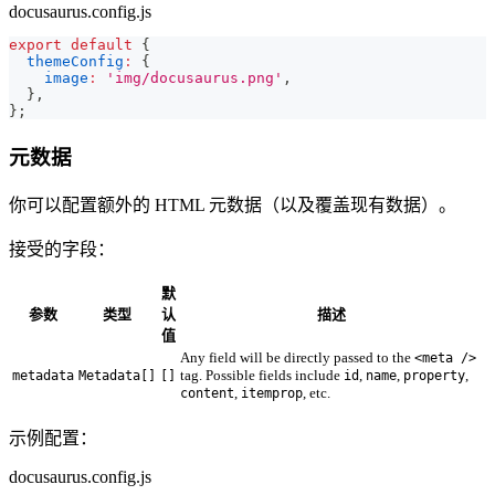
docusaurus.config.js
export
default
{
themeConfig
:
{
image
:
'img/docusaurus.png'
,
}
,
}
;
元数据
你可以配置额外的 HTML 元数据（以及覆盖现有数据）。
接受的字段：
默
参数
类型
认
描述
值
Any field will be directly passed to the
<meta />
tag. Possible fields include
,
,
,
metadata
Metadata[]
[]
id
name
property
,
, etc.
content
itemprop
示例配置：
docusaurus.config.js