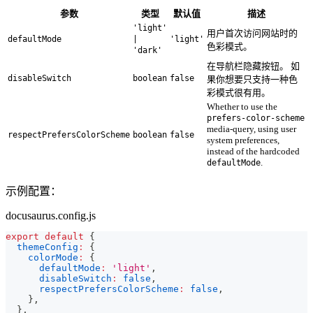
参数
类型
默认值
描述
'light'
用户首次访问网站时的
defaultMode
|
'light'
色彩模式。
'dark'
在导航栏隐藏按钮。 如
disableSwitch
boolean
false
果你想要只支持一种色
彩模式很有用。
Whether to use the
prefers-color-scheme
media-query, using user
respectPrefersColorScheme
boolean
false
system preferences,
instead of the hardcoded
.
defaultMode
示例配置：
docusaurus.config.js
export
default
{
themeConfig
:
{
colorMode
:
{
defaultMode
:
'light'
,
disableSwitch
:
false
,
respectPrefersColorScheme
:
false
,
}
,
}
,