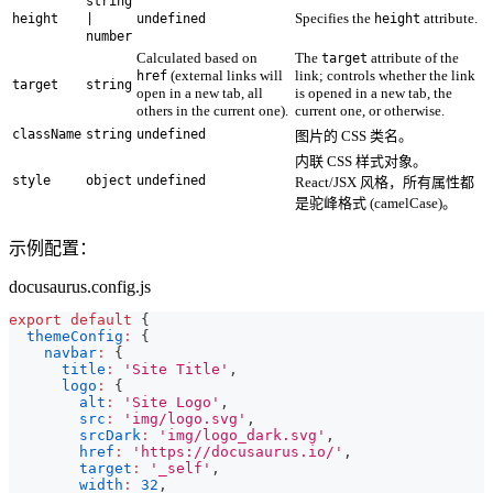
string
Specifies the
attribute.
height
|
undefined
height
number
Calculated based on
The
attribute of the
target
(external links will
link; controls whether the link
href
target
string
open in a new tab, all
is opened in a new tab, the
others in the current one).
current one, or otherwise.
className
string
undefined
图片的 CSS 类名。
内联 CSS 样式对象。
style
object
undefined
React/JSX 风格，所有属性都
是驼峰格式 (camelCase)。
示例配置：
docusaurus.config.js
export
default
{
themeConfig
:
{
navbar
:
{
title
:
'Site Title'
,
logo
:
{
alt
:
'Site Logo'
,
src
:
'img/logo.svg'
,
srcDark
:
'img/logo_dark.svg'
,
href
:
'https://docusaurus.io/'
,
target
:
'_self'
,
width
:
32
,