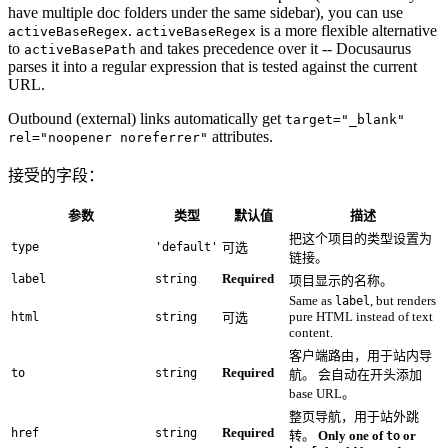
have multiple doc folders under the same sidebar), you can use
.
is a more flexible alternative
activeBaseRegex
activeBaseRegex
to
and takes precedence over it -- Docusaurus
activeBasePath
parses it into a regular expression that is tested against the current
URL.
Outbound (external) links automatically get
target="_blank"
attributes.
rel="noopener noreferrer"
接受的字段：
参数
类型
默认值
描述
把这个项目的类型设置为
type
'default'
可选
链接。
Required
label
string
项目显示的名称。
Same as
, but renders
label
pure HTML instead of text
html
string
可选
content.
客户端路由，用于站内导
Required
to
string
航。 会自动在开头添加
base URL。
整页导航，用于站外跳
Required
href
string
转。
Only one of
or
to