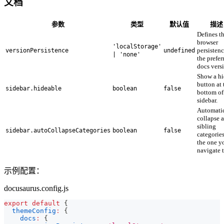
文档
参数
类型
默认值
描述
Defines t
browser
'localStorage'
persistenc
versionPersistence
undefined
| 'none'
the prefer
docs vers
Show a hi
button at 
sidebar.hideable
boolean
false
bottom of
sidebar.
Automatic
collapse a
sibling
sidebar.autoCollapseCategories
boolean
false
categories
the one y
navigate t
示例配置：
docusaurus.config.js
export
default
{
themeConfig
:
{
docs
:
{