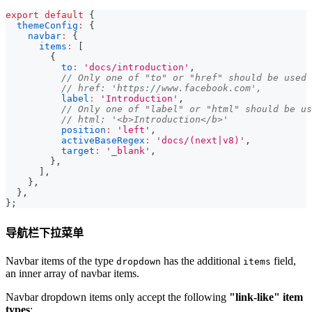
export
default
{
themeConfig
:
{
navbar
:
{
items
:
[
{
to
:
'docs/introduction'
,
// Only one of "to" or "href" should be used
// href: 'https://www.facebook.com',
label
:
'Introduction'
,
// Only one of "label" or "html" should be us
// html: '<b>Introduction</b>'
position
:
'left'
,
activeBaseRegex
:
'docs/(next|v8)'
,
target
:
'_blank'
,
}
,
]
,
}
,
}
,
}
;
导航栏下拉菜单
Navbar items of the type
has the additional
field,
dropdown
items
an inner array of navbar items.
Navbar dropdown items only accept the following
"link-like" item
types
: