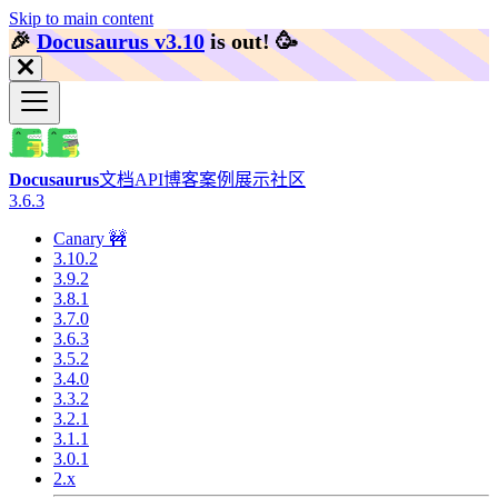
Skip to main content
🎉️
Docusaurus v3.10
is out!
🥳️
Docusaurus
文档
API
博客
案例展示
社区
3.6.3
Canary 🚧
3.10.2
3.9.2
3.8.1
3.7.0
3.6.3
3.5.2
3.4.0
3.3.2
3.2.1
3.1.1
3.0.1
2.x