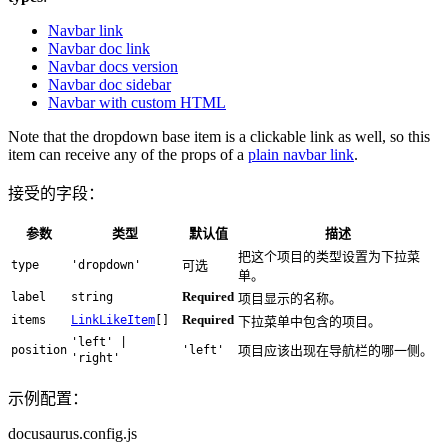
Navbar link
Navbar doc link
Navbar docs version
Navbar doc sidebar
Navbar with custom HTML
Note that the dropdown base item is a clickable link as well, so this
item can receive any of the props of a
plain navbar link
.
接受的字段：
参数
类型
默认值
描述
把这个项目的类型设置为下拉菜
type
'dropdown'
可选
单。
Required
label
string
项目显示的名称。
Required
items
LinkLikeItem
[]
下拉菜单中包含的项目。
'left' |
position
'left'
项目应该出现在导航栏的哪一侧。
'right'
示例配置：
docusaurus.config.js