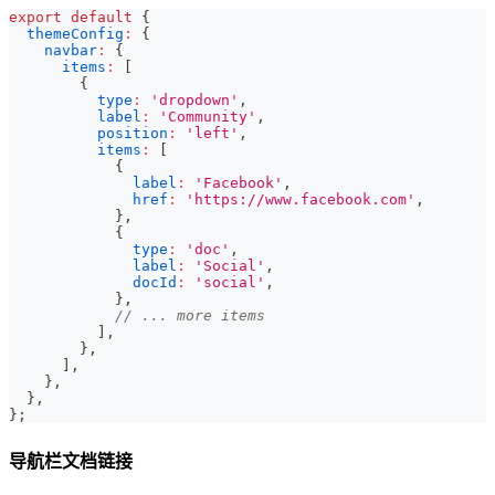
export
default
{
themeConfig
:
{
navbar
:
{
items
:
[
{
type
:
'dropdown'
,
label
:
'Community'
,
position
:
'left'
,
items
:
[
{
label
:
'Facebook'
,
href
:
'https://www.facebook.com'
,
}
,
{
type
:
'doc'
,
label
:
'Social'
,
docId
:
'social'
,
}
,
// ... more items
]
,
}
,
]
,
}
,
}
,
}
;
导航栏文档链接