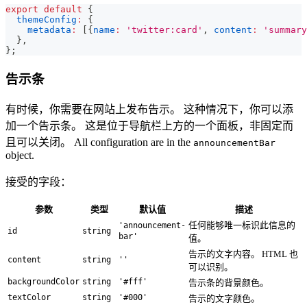
export
default
{
themeConfig
:
{
metadata
:
[
{
name
:
'twitter:card'
,
content
:
'summary
}
,
}
;
告示条
有时候，你需要在网站上发布告示。 这种情况下，你可以添
加一个告示条。 这是位于导航栏上方的一个面板，非固定而
且可以关闭。 All configuration are in the
announcementBar
object.
接受的字段：
参数
类型
默认值
描述
任何能够唯一标识此信息的
'announcement-
id
string
bar'
值。
告示的文字内容。 HTML 也
content
string
''
可以识别。
backgroundColor
string
'#fff'
告示条的背景颜色。
textColor
string
'#000'
告示的文字颜色。