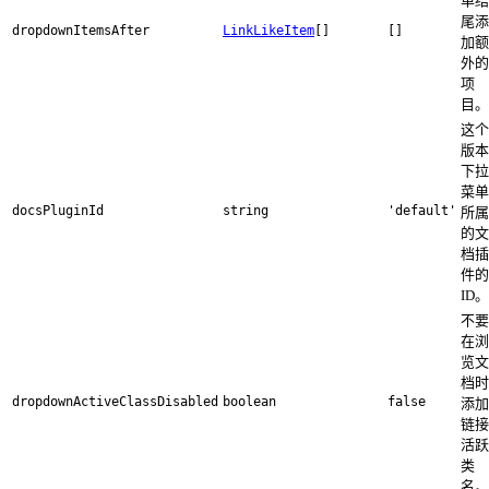
单结
尾添
dropdownItemsAfter
LinkLikeItem
[]
[]
加额
外的
项
目。
这个
版本
下拉
菜单
docsPluginId
string
'default'
所属
的文
档插
件的
ID。
不要
在浏
览文
档时
dropdownActiveClassDisabled
boolean
false
添加
链接
活跃
类
名。