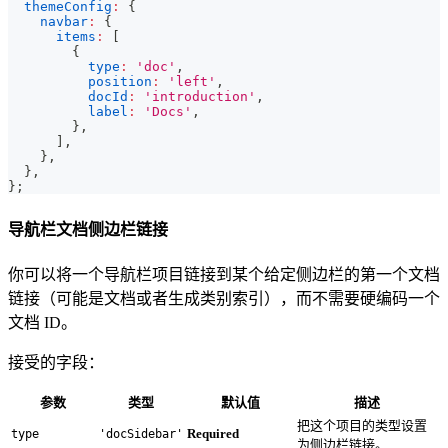
themeConfig
:
{
navbar
:
{
items
:
[
{
type
:
'doc'
,
position
:
'left'
,
docId
:
'introduction'
,
label
:
'Docs'
,
}
,
]
,
}
,
}
,
}
;
导航栏文档侧边栏链接
你可以将一个导航栏项目链接到某个给定侧边栏的第一个文档
链接（可能是文档或者生成类别索引），而不需要硬编码一个
文档 ID。
接受的字段：
参数
类型
默认值
描述
把这个项目的类型设置
Required
type
'docSidebar'
为侧边栏链接。