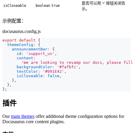
是否可以用 '×' 按钮关闭告
isCloseable
boolean
true
示。
示例配置：
docusaurus.config.js
export
default
{
themeConfig
:
{
announcementBar
:
{
id
:
'support_us'
,
content
:
'We are looking to revamp our docs, please fill
backgroundColor
:
'#fafbfc'
,
textColor
:
'#091E42'
,
isCloseable
:
false
,
}
,
}
,
}
;
插件
Our
main themes
offer additional theme configuration options for
Docusaurus core content plugins.