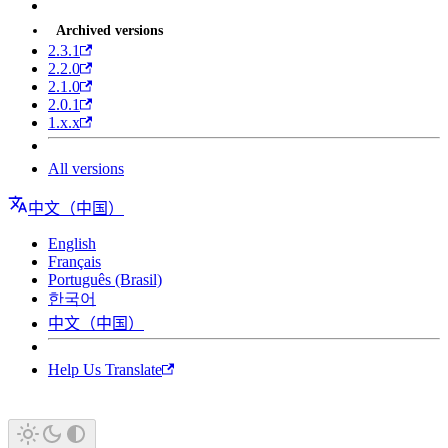
Archived versions
2.3.1
2.2.0
2.1.0
2.0.1
1.x.x
All versions
中文（中国）
English
Français
Português (Brasil)
한국어
中文（中国）
Help Us Translate