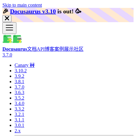
Skip to main content
🎉️
Docusaurus v3.10
is out!
🥳️
Docusaurus
文档
API
博客
案例展示
社区
3.7.0
Canary 🚧
3.10.2
3.9.2
3.8.1
3.7.0
3.6.3
3.5.2
3.4.0
3.3.2
3.2.1
3.1.1
3.0.1
2.x