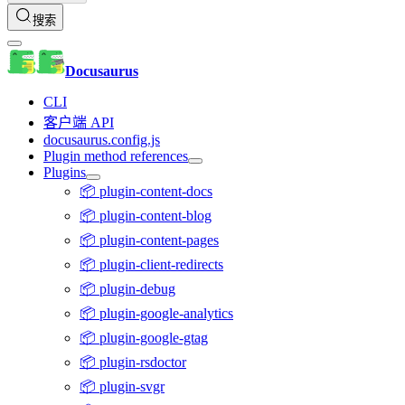
搜索
Docusaurus
CLI
客户端 API
docusaurus.config.js
Plugin method references
Plugins
📦 plugin-content-docs
📦 plugin-content-blog
📦 plugin-content-pages
📦 plugin-client-redirects
📦 plugin-debug
📦 plugin-google-analytics
📦 plugin-google-gtag
📦 plugin-rsdoctor
📦 plugin-svgr