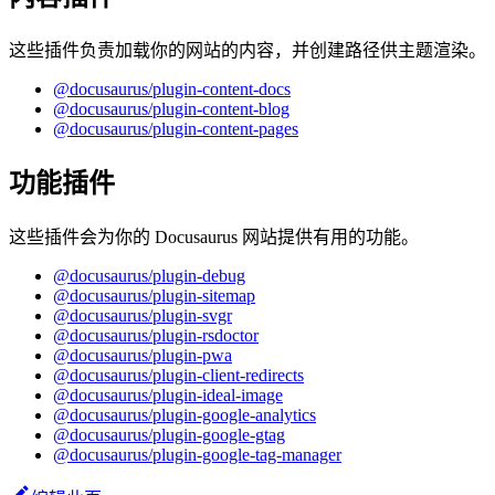
这些插件负责加载你的网站的内容，并创建路径供主题渲染。
@docusaurus/plugin-content-docs
@docusaurus/plugin-content-blog
@docusaurus/plugin-content-pages
功能插件
这些插件会为你的 Docusaurus 网站提供有用的功能。
@docusaurus/plugin-debug
@docusaurus/plugin-sitemap
@docusaurus/plugin-svgr
@docusaurus/plugin-rsdoctor
@docusaurus/plugin-pwa
@docusaurus/plugin-client-redirects
@docusaurus/plugin-ideal-image
@docusaurus/plugin-google-analytics
@docusaurus/plugin-google-gtag
@docusaurus/plugin-google-tag-manager