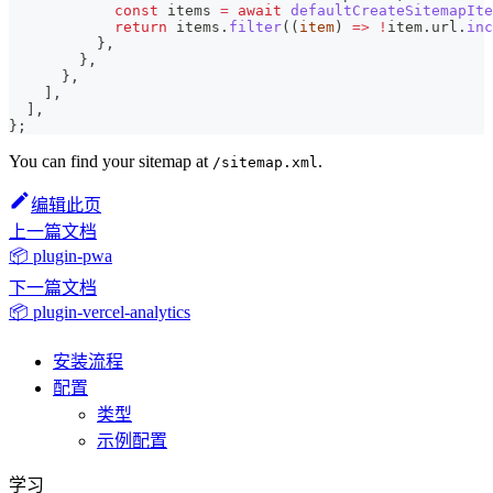
const
 items 
=
await
defaultCreateSitemapIte
return
 items
.
filter
(
(
item
)
=>
!
item
.
url
.
inc
}
,
}
,
}
,
]
,
]
,
}
;
You can find your sitemap at
.
/sitemap.xml
编辑此页
上一篇文档
📦 plugin-pwa
下一篇文档
📦 plugin-vercel-analytics
安装流程
配置
类型
示例配置
学习