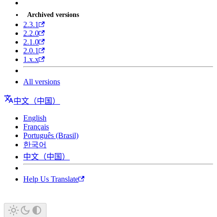
Archived versions
2.3.1
2.2.0
2.1.0
2.0.1
1.x.x
All versions
中文（中国）
English
Français
Português (Brasil)
한국어
中文（中国）
Help Us Translate