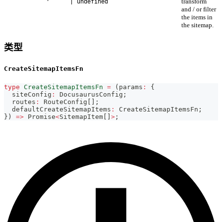
transform
| undefined
and / or filter
the items in
the sitemap.
类型
CreateSitemapItemsFn
type
CreateSitemapItemsFn
=
(
params
:
{
  siteConfig
:
 DocusaurusConfig
;
  routes
:
 RouteConfig
[
]
;
  defaultCreateSitemapItems
:
 CreateSitemapItemsFn
;
}
)
=>
Promise
<
SitemapItem
[
]
>
;