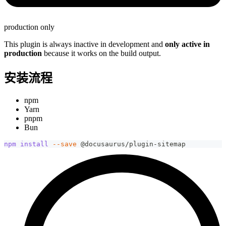
production only
This plugin is always inactive in development and
only active in
production
because it works on the build output.
安装流程
npm
Yarn
pnpm
Bun
npm
install
--save
 @docusaurus/plugin-sitemap