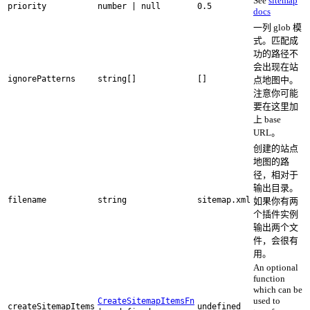
See
sitemap
priority
number | null
0.5
docs
一列 glob 模
式。匹配成
功的路径不
会出现在站
ignorePatterns
string[]
[]
点地图中。
注意你可能
要在这里加
上 base
URL。
创建的站点
地图的路
径，相对于
输出目录。
filename
string
sitemap.xml
如果你有两
个插件实例
输出两个文
件，会很有
用。
An optional
function
which can be
used to
CreateSitemapItemsFn
createSitemapItems
undefined