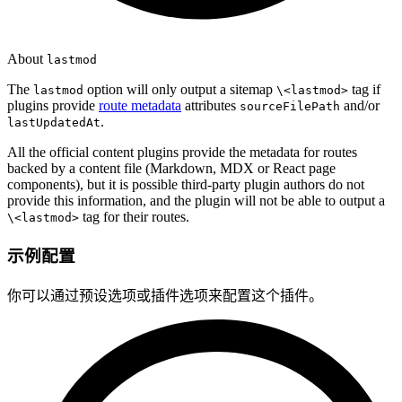
About
lastmod
The
option will only output a sitemap
tag if
lastmod
\<lastmod>
plugins provide
route metadata
attributes
and/or
sourceFilePath
.
lastUpdatedAt
All the official content plugins provide the metadata for routes
backed by a content file (Markdown, MDX or React page
components), but it is possible third-party plugin authors do not
provide this information, and the plugin will not be able to output a
tag for their routes.
\<lastmod>
示例配置
你可以通过预设选项或插件选项来配置这个插件。