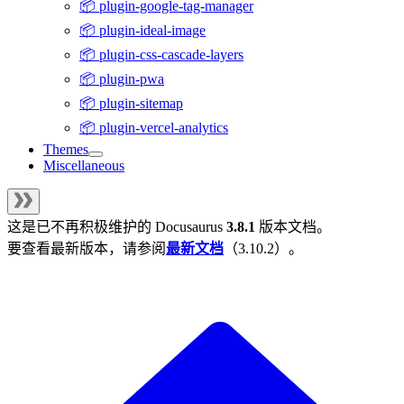
📦 plugin-google-tag-manager
📦 plugin-ideal-image
📦 plugin-css-cascade-layers
📦 plugin-pwa
📦 plugin-sitemap
📦 plugin-vercel-analytics
Themes
Miscellaneous
这是已不再积极维护的
Docusaurus
3.8.1
版本文档。
要查看最新版本，请参阅
最新文档
（
3.10.2
）。