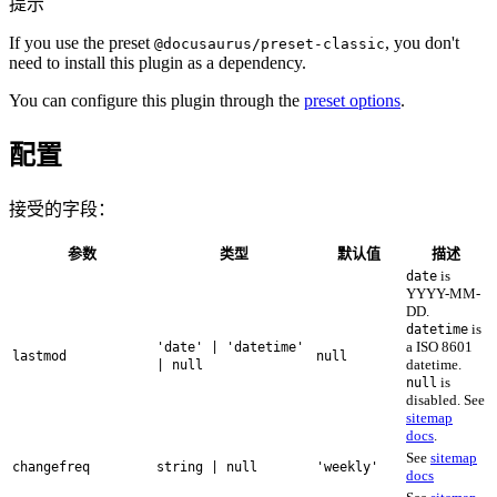
提示
If you use the preset
, you don't
@docusaurus/preset-classic
need to install this plugin as a dependency.
You can configure this plugin through the
preset options
.
配置
接受的字段：
参数
类型
默认值
描述
is
date
YYYY-MM-
DD.
is
datetime
a ISO 8601
'date' | 'datetime'
lastmod
null
datetime.
| null
is
null
disabled. See
sitemap
docs
.
See
sitemap
changefreq
string | null
'weekly'
docs