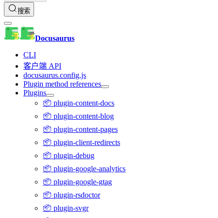
搜索
Docusaurus
CLI
客户端 API
docusaurus.config.js
Plugin method references
Plugins
📦 plugin-content-docs
📦 plugin-content-blog
📦 plugin-content-pages
📦 plugin-client-redirects
📦 plugin-debug
📦 plugin-google-analytics
📦 plugin-google-gtag
📦 plugin-rsdoctor
📦 plugin-svgr