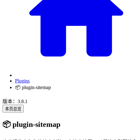
Plugins
📦 plugin-sitemap
版本：3.8.1
本页总览
📦 plugin-sitemap