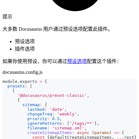
提示
大多数 Docusaurus 用户通过预设选项配置此插件。
预设选项
插件选项
如果你使用预设，你可以通过
预设选项
配置这个插件：
docusaurus.config.js
module
.
exports
=
{
presets
:
[
[
'@docusaurus/preset-classic'
,
{
sitemap
:
{
lastmod
:
'date'
,
changefreq
:
'weekly'
,
priority
:
0.5
,
ignorePatterns
:
[
'/tags/**'
]
,
filename
:
'sitemap.xml'
,
createSitemapItems
:
async
(
params
)
=>
{
const
{
defaultCreateSitemapItems
,
...
rest
}