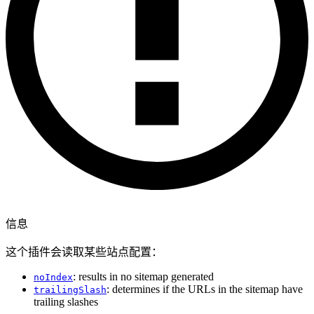
信息
这个插件会读取某些站点配置：
: results in no sitemap generated
noIndex
: determines if the URLs in the sitemap have
trailingSlash
trailing slashes