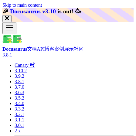
Skip to main content
🎉️
Docusaurus v3.10
is out!
🥳️
Docusaurus
文档
API
博客
案例展示
社区
3.8.1
Canary 🚧
3.10.2
3.9.2
3.8.1
3.7.0
3.6.3
3.5.2
3.4.0
3.3.2
3.2.1
3.1.1
3.0.1
2.x