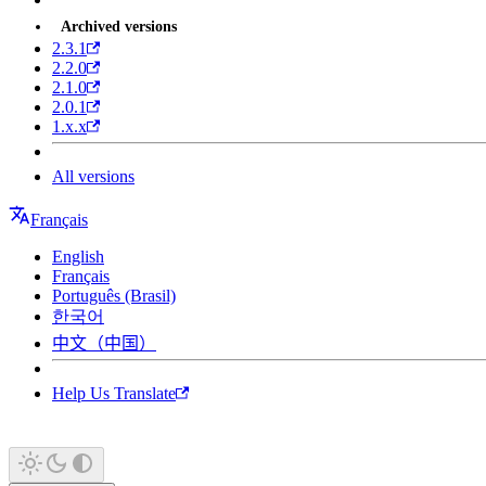
Archived versions
2.3.1
2.2.0
2.1.0
2.0.1
1.x.x
All versions
Français
English
Français
Português (Brasil)
한국어
中文（中国）
Help Us Translate