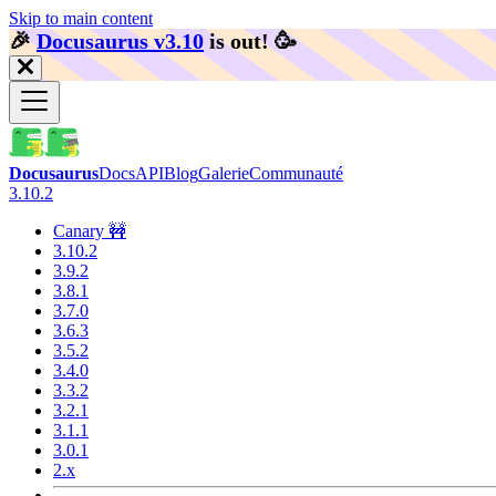
Skip to main content
🎉️
Docusaurus v3.10
is out!
🥳️
Docusaurus
Docs
API
Blog
Galerie
Communauté
3.10.2
Canary 🚧
3.10.2
3.9.2
3.8.1
3.7.0
3.6.3
3.5.2
3.4.0
3.3.2
3.2.1
3.1.1
3.0.1
2.x