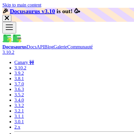
Skip to main content
🎉️
Docusaurus v3.10
is out!
🥳️
Docusaurus
Docs
API
Blog
Galerie
Communauté
3.10.2
Canary 🚧
3.10.2
3.9.2
3.8.1
3.7.0
3.6.3
3.5.2
3.4.0
3.3.2
3.2.1
3.1.1
3.0.1
2.x