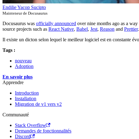
Endilie Yacop Sucipto
Mainteneur de Docusaurus
Docusaurus was
officially announced
over nine months ago as a way t
source projects such as
React Native
,
Babel
,
Jest
,
Reason
and
Prettier
.
Il existe un dicton selon lequel le meilleur logiciel est en constante év
Tags :
nouveau
Adoption
En savoir plus
Apprendre
Introduction
Installation
Migration de v1 vers v2
Communauté
Stack Overflow
Demandes de fonctionnalités
Discord