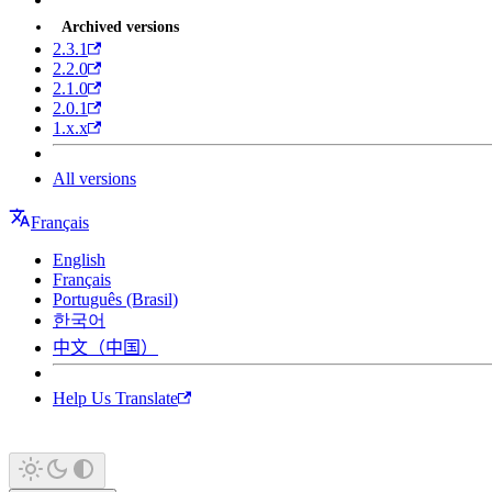
Archived versions
2.3.1
2.2.0
2.1.0
2.0.1
1.x.x
All versions
Français
English
Français
Português (Brasil)
한국어
中文（中国）
Help Us Translate