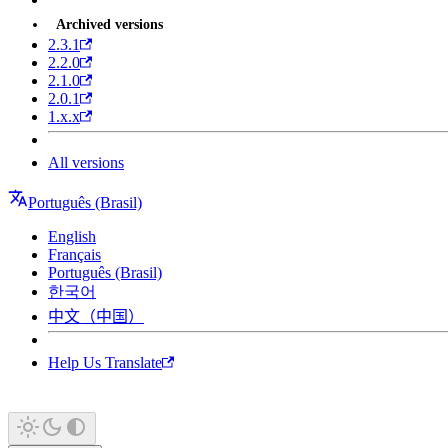
Archived versions
2.3.1
2.2.0
2.1.0
2.0.1
1.x.x
All versions
Português (Brasil)
English
Français
Português (Brasil)
한국어
中文（中国）
Help Us Translate