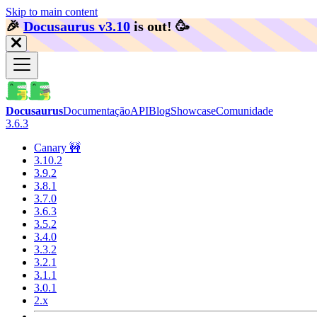
Skip to main content
🎉️
Docusaurus v3.10
is out!
🥳️
Docusaurus
Documentação
API
Blog
Showcase
Comunidade
3.6.3
Canary 🚧
3.10.2
3.9.2
3.8.1
3.7.0
3.6.3
3.5.2
3.4.0
3.3.2
3.2.1
3.1.1
3.0.1
2.x