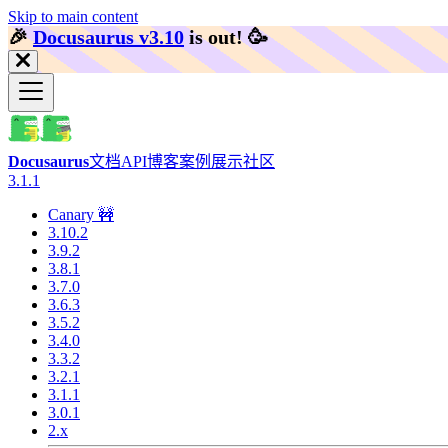
Skip to main content
🎉️
Docusaurus v3.10
is out!
🥳️
Docusaurus
文档
API
博客
案例展示
社区
3.1.1
Canary 🚧
3.10.2
3.9.2
3.8.1
3.7.0
3.6.3
3.5.2
3.4.0
3.3.2
3.2.1
3.1.1
3.0.1
2.x