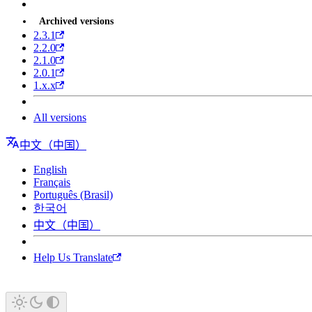
Archived versions
2.3.1
2.2.0
2.1.0
2.0.1
1.x.x
All versions
中文（中国）
English
Français
Português (Brasil)
한국어
中文（中国）
Help Us Translate