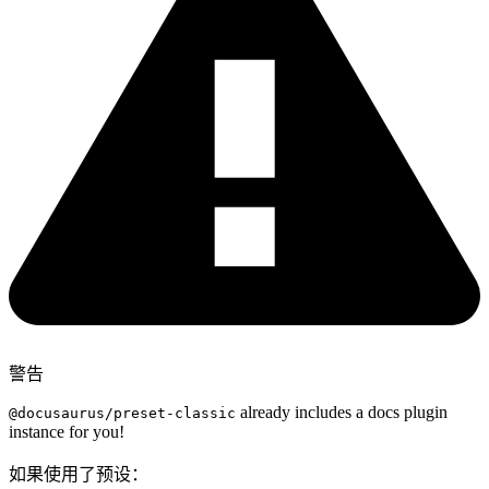
警告
already includes a docs plugin
@docusaurus/preset-classic
instance for you!
如果使用了预设：