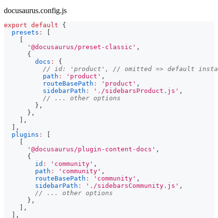
docusaurus.config.js
export
default
{
presets
:
[
[
'@docusaurus/preset-classic'
,
{
docs
:
{
// id: 'product', // omitted => default insta
path
:
'product'
,
routeBasePath
:
'product'
,
sidebarPath
:
'./sidebarsProduct.js'
,
// ... other options
}
,
}
,
]
,
]
,
plugins
:
[
[
'@docusaurus/plugin-content-docs'
,
{
id
:
'community'
,
path
:
'community'
,
routeBasePath
:
'community'
,
sidebarPath
:
'./sidebarsCommunity.js'
,
// ... other options
}
,
]
,
]
,