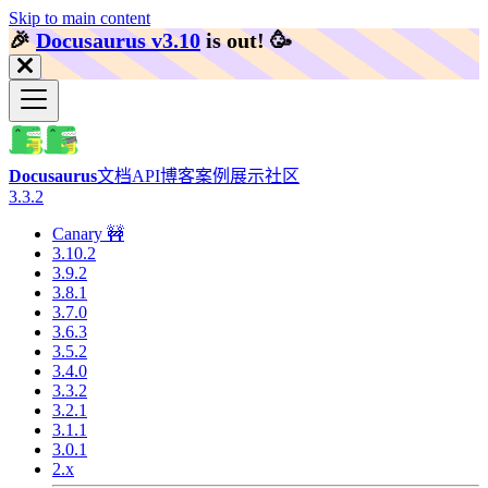
Skip to main content
🎉️
Docusaurus v3.10
is out!
🥳️
Docusaurus
文档
API
博客
案例展示
社区
3.3.2
Canary 🚧
3.10.2
3.9.2
3.8.1
3.7.0
3.6.3
3.5.2
3.4.0
3.3.2
3.2.1
3.1.1
3.0.1
2.x