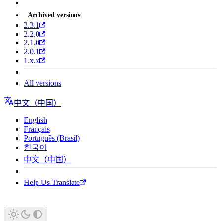
Archived versions
2.3.1
2.2.0
2.1.0
2.0.1
1.x.x
All versions
中文（中国）
English
Français
Português (Brasil)
한국어
中文（中国）
Help Us Translate