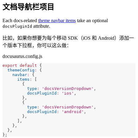
文档导航栏项目
Each docs-related
theme navbar items
take an optional
attribute.
docsPluginId
比如，如果你想要为每个移动 SDK（iOS 和 Android）添加一
个版本下拉框，你可以这么做：
docusaurus.config.js
export
default
{
themeConfig
:
{
navbar
:
{
items
:
[
{
type
:
'docsVersionDropdown'
,
docsPluginId
:
'ios'
,
}
,
{
type
:
'docsVersionDropdown'
,
docsPluginId
:
'android'
,
}
,
]
,
}
,
}
,
}
;