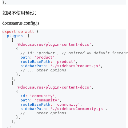
}
;
如果不使用预设：
docusaurus.config.js
export
default
{
plugins
:
[
[
'@docusaurus/plugin-content-docs'
,
{
// id: 'product', // omitted => default instanc
path
:
'product'
,
routeBasePath
:
'product'
,
sidebarPath
:
'./sidebarsProduct.js'
,
// ... other options
}
,
]
,
[
'@docusaurus/plugin-content-docs'
,
{
id
:
'community'
,
path
:
'community'
,
routeBasePath
:
'community'
,
sidebarPath
:
'./sidebarsCommunity.js'
,
// ... other options
}
,
]
,
]
,