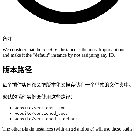
备注
We consider that the
instance is the most important one,
product
and make it the "default" instance by not assigning any ID.
版本路径
每个插件实例都会把版本化文档存储在一个单独的文件夹中。
默认的插件实例会使用这些路径：
website/versions.json
website/versioned_docs
website/versioned_sidebars
The other plugin instances (with an
attribute) will use these paths:
id